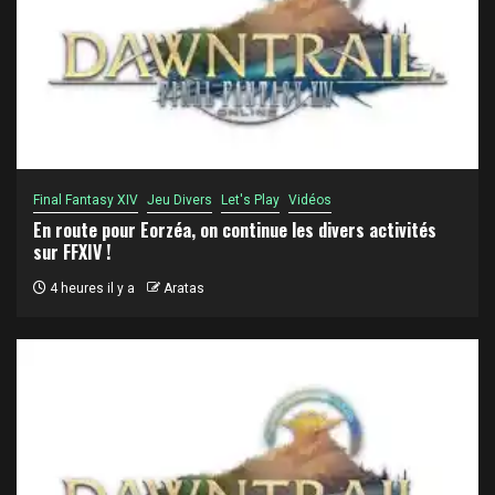
Final Fantasy XIV
Jeu Divers
Let's Play
Vidéos
En route pour Eorzéa, on continue les divers activités
sur FFXIV !
4 heures il y a
Aratas