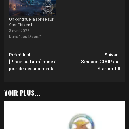
On continue la soirée sur
Star Citizen !
3 avril 2026
Dans "Jeu Divers"
Navigation
Précédent
Suivant
d’article
[Place au farm] mise à
Session COOP sur
jour des équipements
Starcraft II
VOIR PLUS...