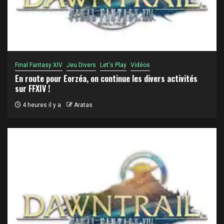
Final Fantasy XIV
Jeu Divers
Let's Play
Vidéos
En route pour Eorzéa, on continue les divers activités
sur FFXIV !
4 heures il y a
Aratas