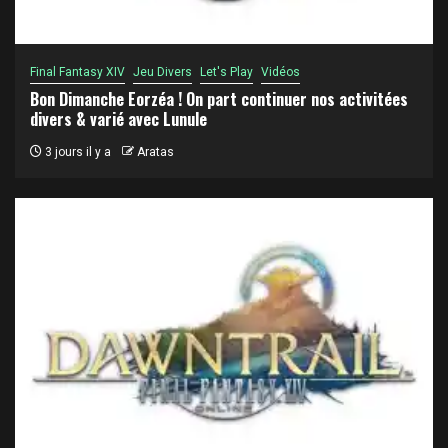
Final Fantasy XIV
Jeu Divers
Let's Play
Vidéos
Bon Dimanche Eorzéa ! On part continuer nos activitées
divers & varié avec Lunule
3 jours il y a
Aratas