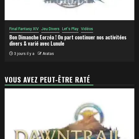
Final Fantasy XIV
Jeu Divers
Let's Play
Vidéos
Bon Dimanche Eorzéa ! On part continuer nos activitées
divers & varié avec Lunule
3 jours il y a
Aratas
VOUS AVEZ PEUT-ÊTRE RATÉ