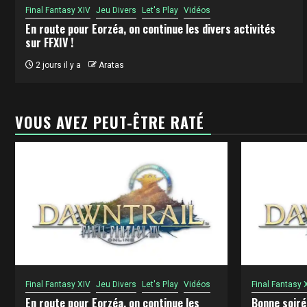
Final Fantasy XIV
Jeu Divers
Let's Play
Vidéos
En route pour Eorzéa, on continue les divers activités
sur FFXIV !
2 jours il y a
Aratas
VOUS AVEZ PEUT-ÊTRE RATÉ
Final Fantasy XIV
Jeu Divers
Let's Play
Vidéos
Final Fantasy 
En route pour Eorzéa, on continue les
Bonne soiré