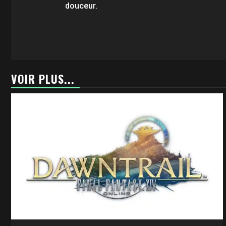
d’article
douceur.
VOIR PLUS...