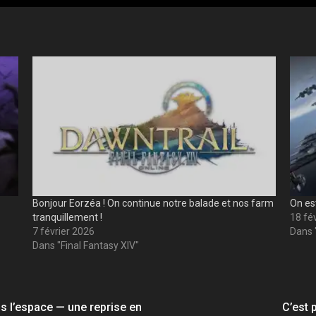
Bonjour Eorzéa ! On continue notre balade et nos farm
On est
tranquillement !
18 fé
7 février 2026
Dans 
Dans "Final Fantasy XIV"
ns l’espace — une reprise en
C’est 