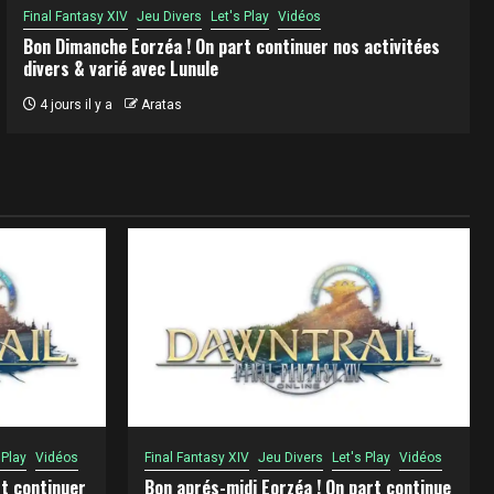
Final Fantasy XIV
Jeu Divers
Let's Play
Vidéos
Bon Dimanche Eorzéa ! On part continuer nos activitées
divers & varié avec Lunule
4 jours il y a
Aratas
 Play
Vidéos
Final Fantasy XIV
Jeu Divers
Let's Play
Vidéos
t continuer
Bon aprés-midi Eorzéa ! On part continue