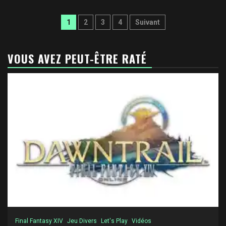
Pagination
1
2
3
4
Suivant
des
publications
VOUS AVEZ PEUT-ÊTRE RATÉ
Final Fantasy XIV
Jeu Divers
Let's Play
Vidéos