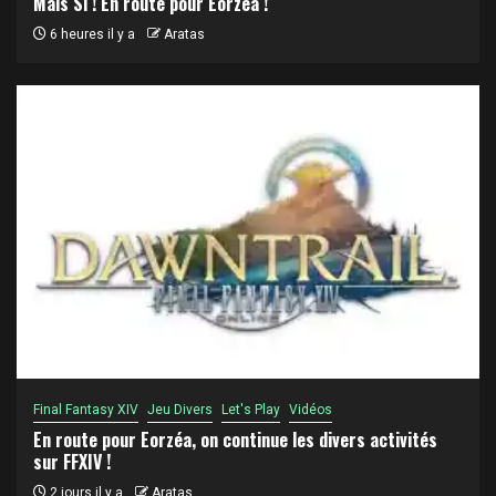
Mais Si ! En route pour Eorzéa !
6 heures il y a
Aratas
Final Fantasy XIV
Jeu Divers
Let's Play
Vidéos
En route pour Eorzéa, on continue les divers activités
sur FFXIV !
2 jours il y a
Aratas