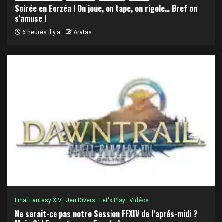
Soirée en Eorzéa ! On joue, on tape, on rigole… Bref on
s’amuse !
6 heures il y a
Aratas
Final Fantasy XIV
Jeu Divers
Let's Play
Vidéos
Ne serait-ce pas notre Session FFXIV de l’aprés-midi ?