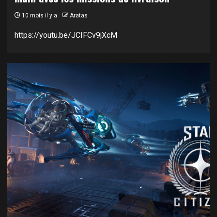
10 mois il y a
Aratas
https://youtu.be/JCIFCv9jXcM