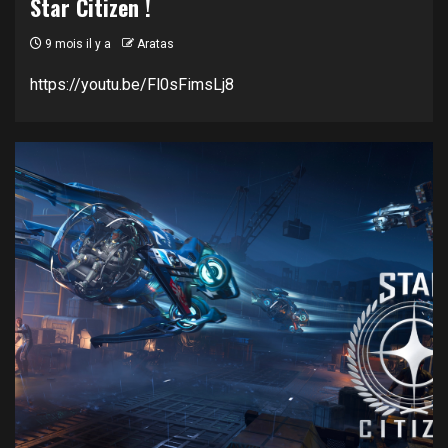
Star Citizen !
9 mois il y a
Aratas
https://youtu.be/Fl0sFimsLj8