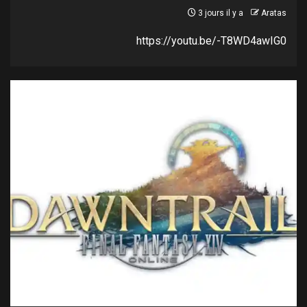
3 jours il y a
Aratas
https://youtu.be/-T8WD4awIG0