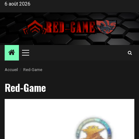
Aller
6 août 2026
au
contenu
Menu
principal
Accueil
Red-Game
Red-Game