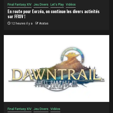
Final Fantasy XIV
Jeu Divers
Let's Play
Vidéos
En route pour Eorzéa, on continue les divers activités
sur FFXIV !
12 heures il y a
Aratas
Final Fantasy XIV
Jeu Divers
Vidéos