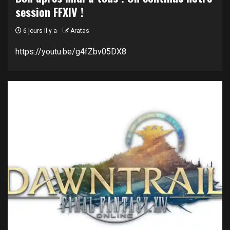
session FFXIV !
6 jours il y a
Aratas
https://youtu.be/g4fZbv05DX8