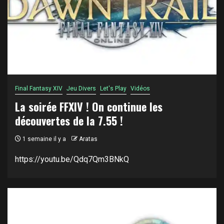
Final Fantasy XIV
Jeu Divers
Let's Play
Vidéos
La soirée FFXIV ! On continue les
découvertes de la 7.55 !
1 semaine il y a
Aratas
https://youtu.be/Qdq7Qm3BNkQ