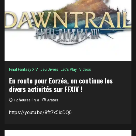
Final Fantasy XIV
Jeu Divers
Let's Play
Vidéos
En route pour Eorzéa, on continue les
divers activités sur FFXIV !
12 heures il y a
Aratas
https://youtu.be/8ft7x5icDQ0