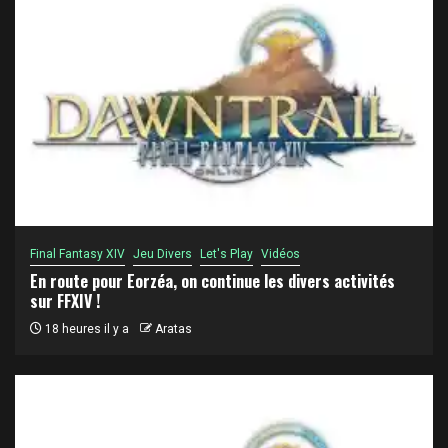
Final Fantasy XIV
Jeu Divers
Let's Play
Vidéos
En route pour Eorzéa, on continue les divers activités
sur FFXIV !
18 heures il y a
Aratas