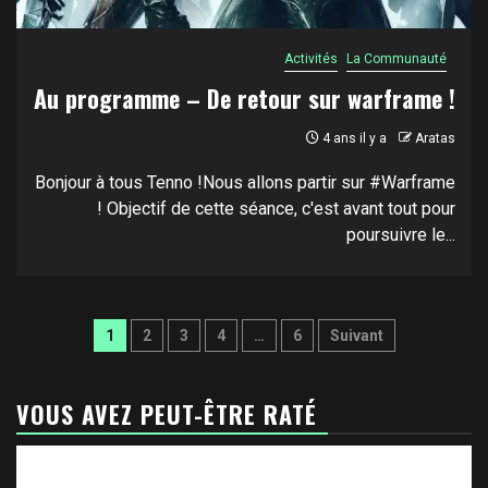
Activités
La Communauté
Au programme – De retour sur warframe !
4 ans il y a
Aratas
Bonjour à tous Tenno !Nous allons partir sur #Warframe
! Objectif de cette séance, c'est avant tout pour
poursuivre le...
Pagination
1
2
3
4
…
6
Suivant
des
publications
VOUS AVEZ PEUT-ÊTRE RATÉ