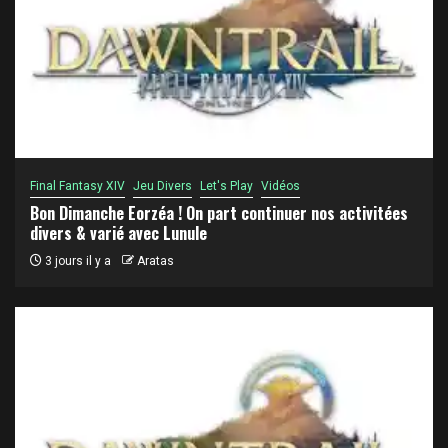
Final Fantasy XIV
Jeu Divers
Let's Play
Vidéos
Bon Dimanche Eorzéa ! On part continuer nos activitées
divers & varié avec Lunule
3 jours il y a
Aratas