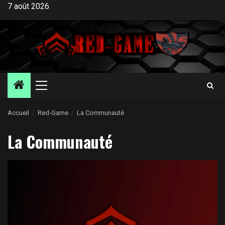
Aller
7 août 2026
au
contenu
Menu
principal
Accueil
Red-Game
La Communauté
La Communauté