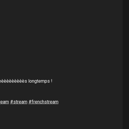
èèèèèèèèèèèès longtemps !
ream
#stream
#frenchstream