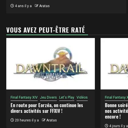
4 ans il y a
Aratas
VOUS AVEZ PEUT-ÊTRE RATÉ
Final Fantasy XIV
Jeu Divers
Let's Play
Vidéos
Final Fantasy 
En route pour Eorzéa, on continue les
Bonne soiré
divers activités sur FFXIV !
nos activité
encore !
20 heures il y a
Aratas
4 jours il y a