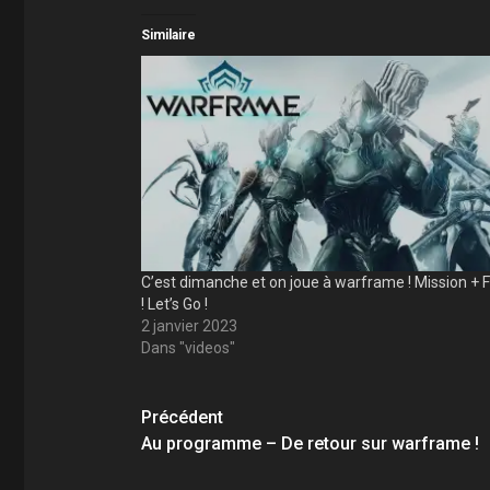
Similaire
C’est dimanche et on joue à warframe ! Mission + 
! Let’s Go !
2 janvier 2023
Dans "videos"
Navigation
Précédent
d’article
Au programme – De retour sur warframe !