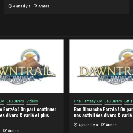
4 ans il y a
Aratas
XIV
Jeu Divers
Vidéos
Final Fantasy XIV
Jeu Divers
Let's
e Eorzéa ! On part continuer
Bon Dimanche Eorzéa ! On par
es divers & varié et plus
nos activitées divers & varié
4 jours il y a
Aratas
Aratas