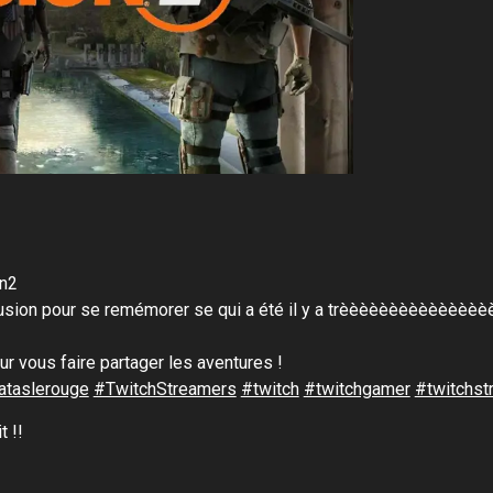
on2
ffusion pour se remémorer se qui a été il y a trèèèèèèèèèèèèè
our vous faire partager les aventures !
rataslerouge
#TwitchStreamers
#twitch
#twitchgamer
#twitchst
t !!