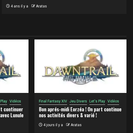
4 ans il y a
Aratas
 Play
Vidéos
Final Fantasy XIV
Jeu Divers
Let's Play
Vidéos
t continuer
Bon aprés-midi Eorzéa ! On part continue
 avec Lunule
nos activités divers & varié !
4 jours il y a
Aratas