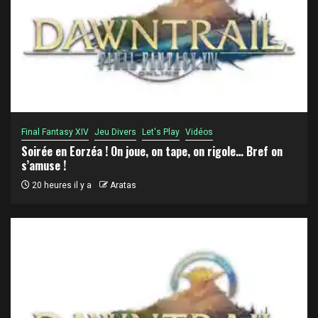
Final Fantasy XIV
Jeu Divers
Let's Play
Vidéos
Soirée en Eorzéa ! On joue, on tape, on rigole… Bref on
s’amuse !
20 heures il y a
Aratas