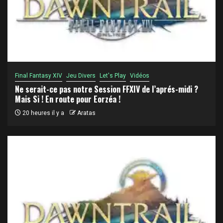
Final Fantasy XIV
Jeu Divers
Let's Play
Vidéos
Ne serait-ce pas notre Session FFXIV de l’aprés-midi ?
Mais Si ! En route pour Eorzéa !
20 heures il y a
Aratas