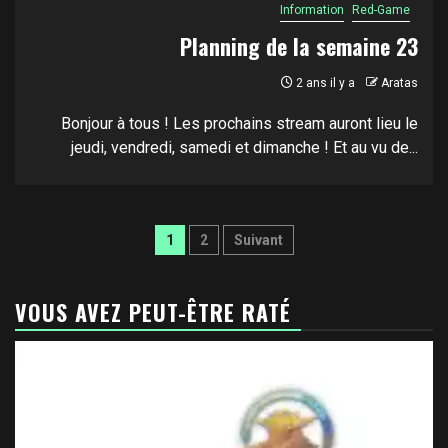
Information
Red-Game
Planning de la semaine 23
2 ans il y a
Aratas
Bonjour à tous ! Les prochains stream auront lieu le
jeudi, vendredi, samedi et dimanche ! Et au vu de...
Pagination
1
2
Suivant
des
publications
VOUS AVEZ PEUT-ÊTRE RATÉ