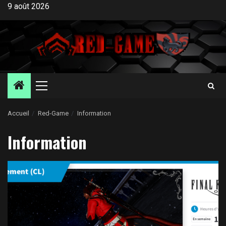
Aller
9 août 2026
au
contenu
Menu
principal
Accueil
Red-Game
Information
Information