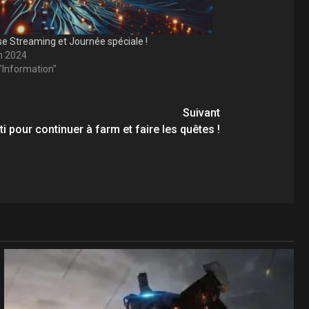
se Streaming et Journée spéciale !
in 2024
"Information"
Suivant
ti pour continuer à farm et faire les quêtes !