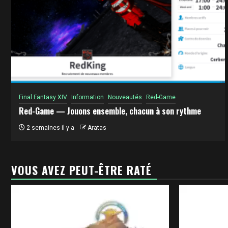
Final Fantasy XIV
Information
Nouveautés
Red-Game
Red-Game — Jouons ensemble, chacun à son rythme
2 semaines il y a
Aratas
VOUS AVEZ PEUT-ÊTRE RATÉ