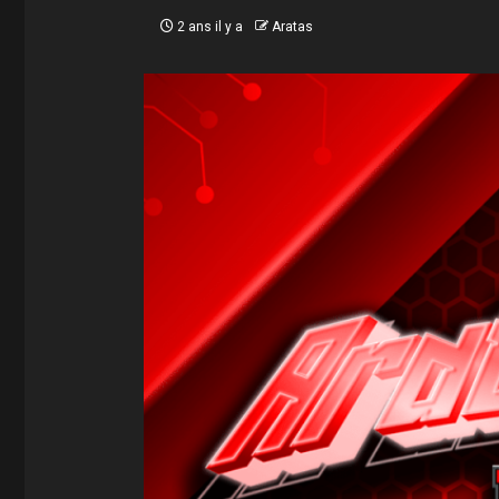
2 ans il y a
Aratas