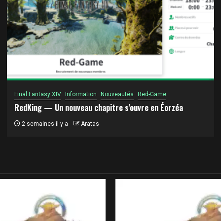
Final Fantasy XIV
Information
Nouveautés
Red-Game
RedKing — Un nouveau chapitre s’ouvre en Éorzéa
2 semaines il y a
Aratas