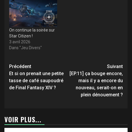
On continue la soirée sur
Star Citizen !
3 avril 2026
Dans "Jeu Divers"
Navigation
Précédent
Suivant
d’article
Et si on prenait une petite
[EP.11] ça bouge encore,
tasse de café saupoudré
mais il y a encore du
de Final Fantasy XIV ?
nouveau, serait-on en
plein dénouement ?
VOIR PLUS...