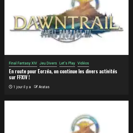
Final Fantasy XIV
Jeu Divers
Let's Play
Vidéos
En route pour Eorzéa, on continue les divers activités
sur FFXIV !
1 jour il y a
Aratas