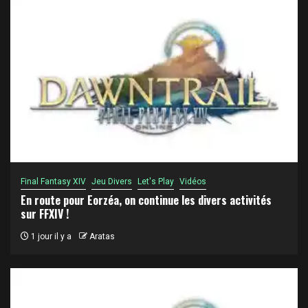
Final Fantasy XIV
Jeu Divers
Let's Play
Vidéos
En route pour Eorzéa, on continue les divers activités
sur FFXIV !
1 jour il y a
Aratas