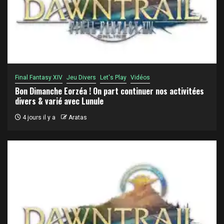
Final Fantasy XIV
Jeu Divers
Let's Play
Vidéos
Bon Dimanche Eorzéa ! On part continuer nos activitées
divers & varié avec Lunule
4 jours il y a
Aratas