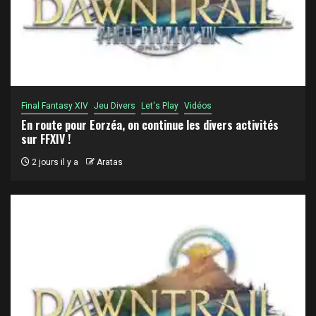
Final Fantasy XIV
Jeu Divers
Let's Play
Vidéos
En route pour Eorzéa, on continue les divers activités
sur FFXIV !
2 jours il y a
Aratas