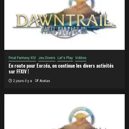
Final Fantasy XIV
Jeu Divers
Let's Play
Vidéos
En route pour Eorzéa, on continue les divers activités
sur FFXIV !
2 jours il y a
Aratas