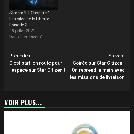
Starcraft II-Chapitre 1-
Les ailes de la Liberté –
Episode 3
28 juillet 2021
Dans "Jeu Divers"
Navigation
Précédent
Suivant
d’article
C’est parti en route pour
Soirée sur Star Citizen !
l’espace sur Star Citizen !
On reprend la main avec
les missions de livraison
VOIR PLUS...