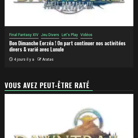
Final Fantasy XIV
Jeu Divers
Let's Play
Vidéos
Bon Dimanche Eorzéa ! On part continuer nos activitées
divers & varié avec Lunule
4 jours il y a
Aratas
VOUS AVEZ PEUT-ÊTRE RATÉ