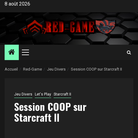
Aller
8 août 2026
au
contenu
Menu
principal
Accueil
Red-Game
Jeu Divers
Session COOP sur Starcraft II
Jeu Divers
Let's Play
Starcraft II
Session COOP sur
Starcraft II