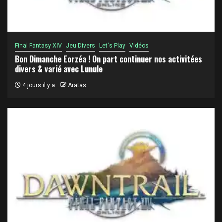
Final Fantasy XIV
Jeu Divers
Let's Play
Vidéos
Bon Dimanche Eorzéa ! On part continuer nos activitées
divers & varié avec Lunule
4 jours il y a
Aratas