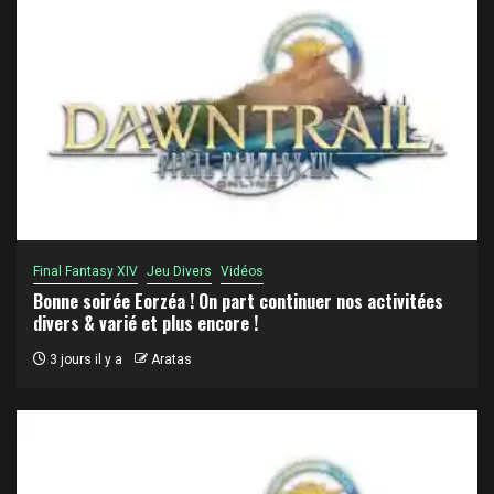
Final Fantasy XIV
Jeu Divers
Vidéos
Bonne soirée Eorzéa ! On part continuer nos activitées
divers & varié et plus encore !
3 jours il y a
Aratas