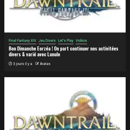
Final Fantasy XIV
Jeu Divers
Let's Play
Vidéos
Bon Dimanche Eorzéa ! On part continuer nos activitées
divers & varié avec Lunule
3 jours il y a
Aratas