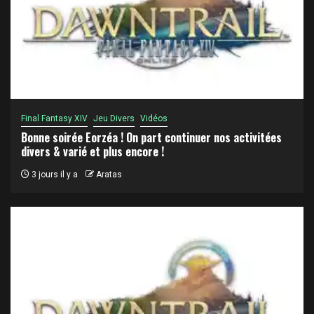
Final Fantasy XIV
Jeu Divers
Vidéos
Bonne soirée Eorzéa ! On part continuer nos activitées
divers & varié et plus encore !
3 jours il y a
Aratas