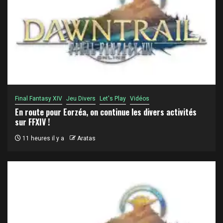
Final Fantasy XIV
Jeu Divers
Let's Play
Vidéos
En route pour Eorzéa, on continue les divers activités
sur FFXIV !
11 heures il y a
Aratas