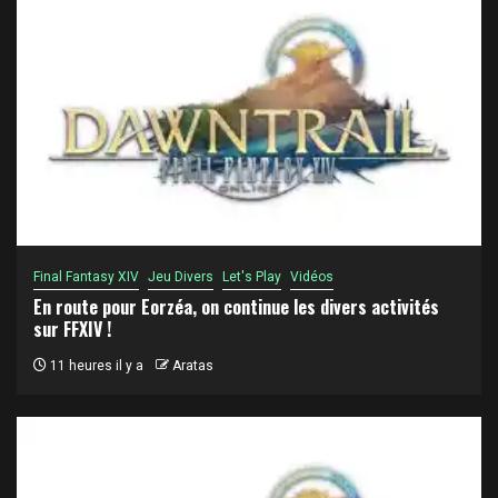
Final Fantasy XIV
Jeu Divers
Let's Play
Vidéos
En route pour Eorzéa, on continue les divers activités
sur FFXIV !
11 heures il y a
Aratas