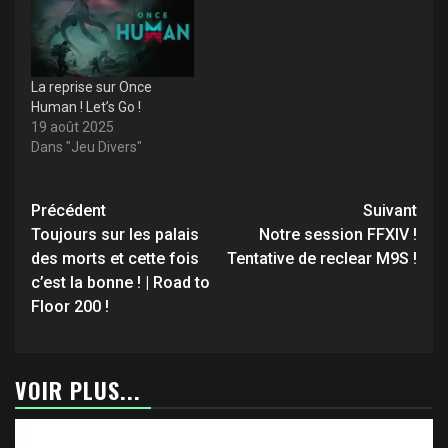
La reprise sur Once
Human ! Let’s Go !
19 août 2025
Dans "Jeu Divers"
Navigation
Précédent
Suivant
d’article
Toujours sur les palais
Notre session FFXIV !
des morts et cette fois
Tentative de reclear M9S !
c’est la bonne ! | Road to
Floor 200 !
VOIR PLUS...