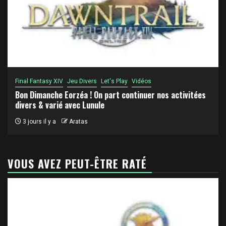
Final Fantasy XIV
Jeu Divers
Let's Play
Vidéos
Bon Dimanche Eorzéa ! On part continuer nos activitées
divers & varié avec Lunule
3 jours il y a
Aratas
VOUS AVEZ PEUT-ÊTRE RATÉ