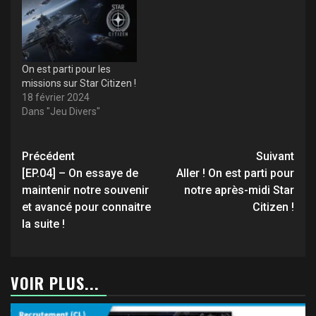
On est parti pour les
missions sur Star Citizen !
18 février 2024
Dans "Jeu Divers"
Navigation
Précédent
Suivant
d’article
[EP.04] – On essaye de
Aller ! On est parti pour
maintenir notre souvenir
notre après-midi Star
et avancé pour connaitre
Citizen !
la suite !
VOIR PLUS...