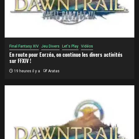
Final Fantasy XIV
Jeu Divers
Let's Play
Vidéos
En route pour Eorzéa, on continue les divers activités
sur FFXIV !
19 heures il y a
Aratas