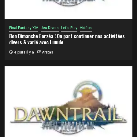
Final Fantasy XIV
Jeu Divers
Let's Play
Vidéos
Bon Dimanche Eorzéa ! On part continuer nos activitées
divers & varié avec Lunule
4 jours il y a
Aratas