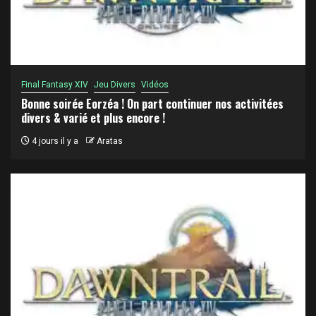
Final Fantasy XIV
Jeu Divers
Vidéos
Bonne soirée Eorzéa ! On part continuer nos activitées
divers & varié et plus encore !
4 jours il y a
Aratas