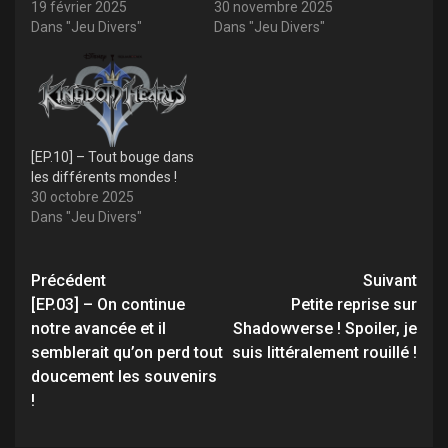
19 février 2025
30 novembre 2025
Dans "Jeu Divers"
Dans "Jeu Divers"
[EP.10] – Tout bouge dans
les différents mondes !
30 octobre 2025
Dans "Jeu Divers"
Navigation
Précédent
Suivant
d’article
[EP.03] – On continue
Petite reprise sur
notre avancée et il
Shadowverse ! Spoiler, je
semblerait qu’on perd tout
suis littéralement rouillé !
doucement les souvenirs
!