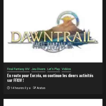
Final Fantasy XIV
Jeu Divers
Let's Play
Vidéos
En route pour Eorzéa, on continue les divers activités
sur FFXIV !
14 heures il y a
Aratas