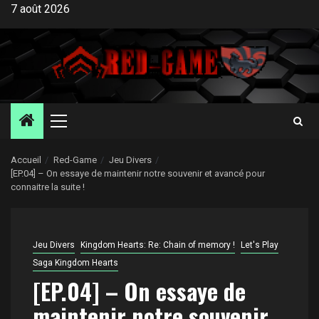
Aller
7 août 2026
au
contenu
Menu
principal
Accueil
Red-Game
Jeu Divers
[EP.04] – On essaye de maintenir notre souvenir et avancé pour
connaitre la suite !
Jeu Divers
Kingdom Hearts: Re: Chain of memory !
Let's Play
Saga Kingdom Hearts
[EP.04] – On essaye de
maintenir notre souvenir