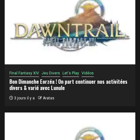
Final Fantasy XIV
Jeu Divers
Let's Play
Vidéos
Bon Dimanche Eorzéa ! On part continuer nos activitées
divers & varié avec Lunule
3 jours il y a
Aratas