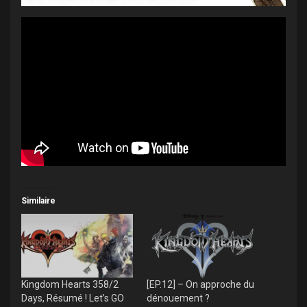
Similaire
Kingdom Hearts 358/2
[EP.12] – On approche du
Days, Résumé ! Let’s GO
dénouement ?