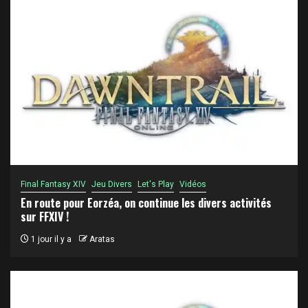
Final Fantasy XIV
Jeu Divers
Let's Play
Vidéos
En route pour Eorzéa, on continue les divers activités
sur FFXIV !
1 jour il y a
Aratas