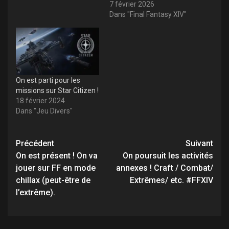
7 février 2026
Dans "Final Fantasy XIV"
On est parti pour les
missions sur Star Citizen !
18 février 2024
Dans "Jeu Divers"
Navigation
Précédent
Suivant
d’article
On est présent ! On va
On poursuit les activités
jouer sur FF en mode
annexes ! Craft / Combat/
chillax (peut-être de
Extrêmes/ etc. #FFXIV
l’extrême).