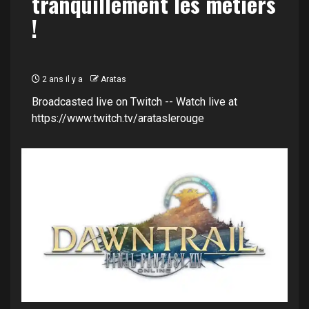
tranquillement les métiers
!
2 ans il y a
Aratas
Broadcasted live on Twitch -- Watch live at
https://www.twitch.tv/arataslerouge