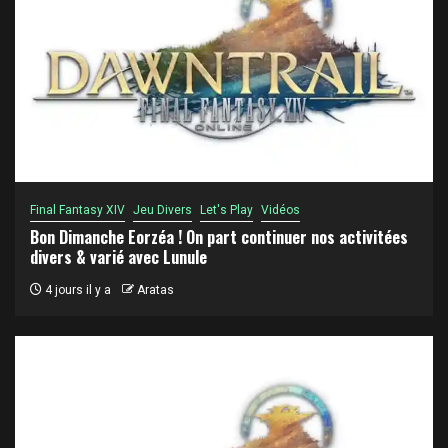
Final Fantasy XIV
Jeu Divers
Let's Play
Vidéos
Bon Dimanche Eorzéa ! On part continuer nos activitées
divers & varié avec Lunule
4 jours il y a
Aratas