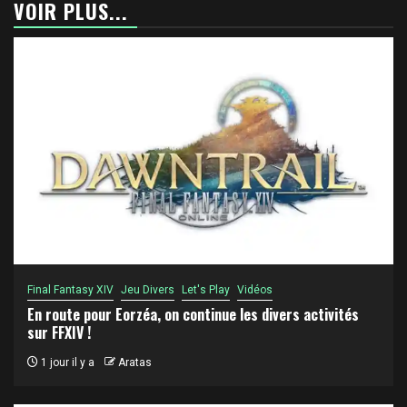
VOIR PLUS...
Final Fantasy XIV
Jeu Divers
Let's Play
Vidéos
En route pour Eorzéa, on continue les divers activités
sur FFXIV !
1 jour il y a
Aratas