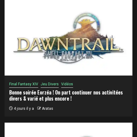
Final Fantasy XIV
Jeu Divers
Vidéos
Bonne soirée Eorzéa ! On part continuer nos activitées
divers & varié et plus encore !
4 jours il y a
Aratas