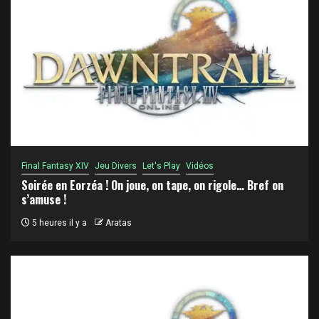
Final Fantasy XIV
Jeu Divers
Let's Play
Vidéos
Soirée en Eorzéa ! On joue, on tape, on rigole… Bref on
s’amuse !
5 heures il y a
Aratas