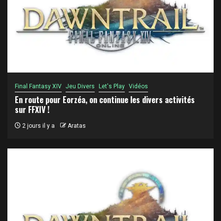
Final Fantasy XIV
Jeu Divers
Let's Play
Vidéos
En route pour Eorzéa, on continue les divers activités
sur FFXIV !
2 jours il y a
Aratas