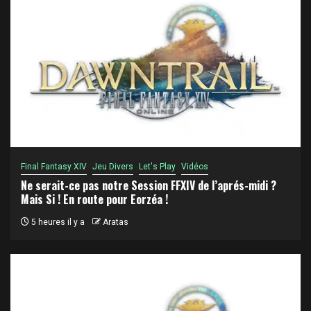
Final Fantasy XIV
Jeu Divers
Let's Play
Vidéos
Ne serait-ce pas notre Session FFXIV de l’aprés-midi ?
Mais Si ! En route pour Eorzéa !
5 heures il y a
Aratas