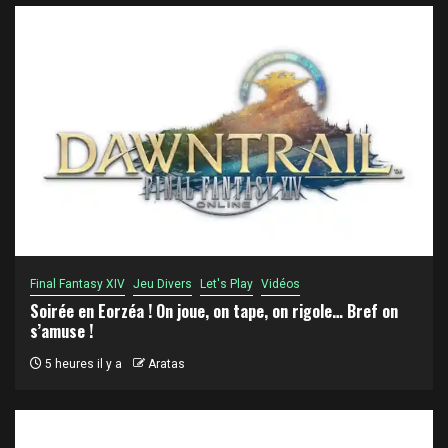
Final Fantasy XIV
Jeu Divers
Let's Play
Vidéos
Soirée en Eorzéa ! On joue, on tape, on rigole… Bref on
s’amuse !
5 heures il y a
Aratas