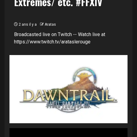
Extrêmes/ etc. #FFXIV
2 ans il y a
Aratas
Broadcasted live on Twitch -- Watch live at
https://www.twitch.tv/arataslerouge