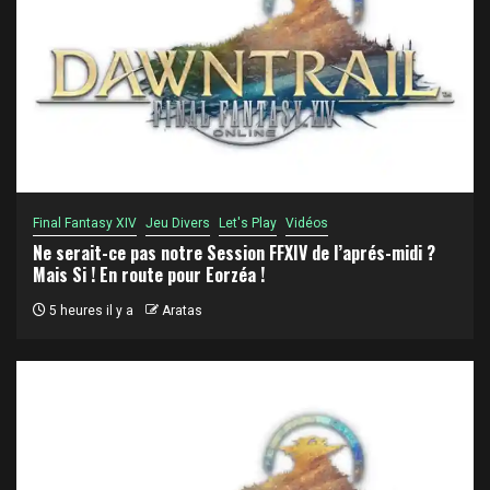
Final Fantasy XIV
Jeu Divers
Let's Play
Vidéos
Ne serait-ce pas notre Session FFXIV de l’aprés-midi ?
Mais Si ! En route pour Eorzéa !
5 heures il y a
Aratas