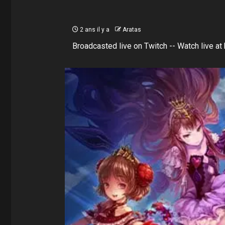
2 ans il y a
Aratas
Broadcasted live on Twitch -- Watch live at