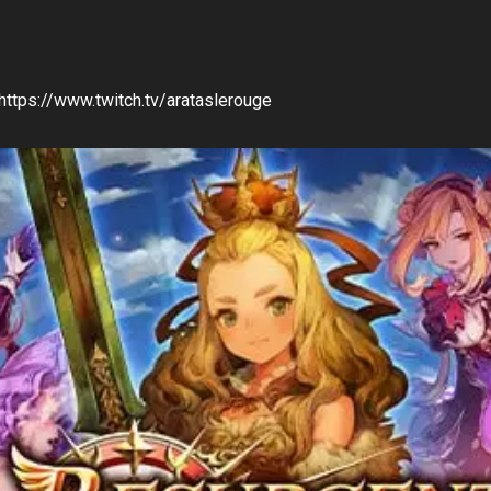
 https://www.twitch.tv/arataslerouge