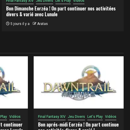
Final Fantasy XIV
Jeu Divers
Let's Play
Vidéos
Bon Dimanche Eorzéa ! On part continuer nos activitées
divers & varié avec Lunule
5 jours il y a
Aratas
 Play
Vidéos
Final Fantasy XIV
Jeu Divers
Let's Play
Vidéos
t continuer
Bon aprés-midi Eorzéa ! On part continue