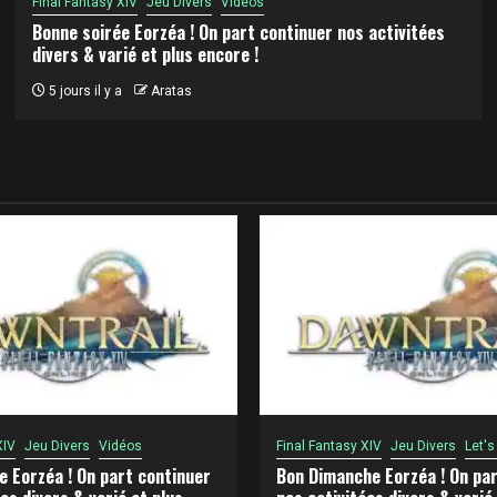
Final Fantasy XIV
Jeu Divers
Vidéos
Bonne soirée Eorzéa ! On part continuer nos activitées
divers & varié et plus encore !
5 jours il y a
Aratas
XIV
Jeu Divers
Vidéos
Final Fantasy XIV
Jeu Divers
Let's
e Eorzéa ! On part continuer
Bon Dimanche Eorzéa ! On par