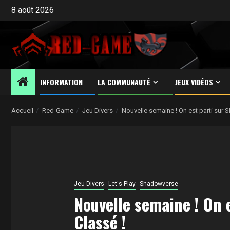
Aller
8 août 2026
au
contenu
INFORMATION
LA COMMUNAUTÉ
JEUX VIDÉOS
Accueil
Red-Game
Jeu Divers
Nouvelle semaine ! On est parti sur S
Jeu Divers
Let's Play
Shadowverse
Nouvelle semaine ! On 
Classé !