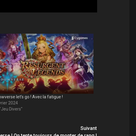
verse let’s go ! Avec la fatigue !
vrier 2024
"Jeu Divers"
Suivant
rse ! On tente toujours de monter de rang !