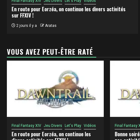
Final Fantasy XIV
Jeu Divers
Let's Play
Vidéos
En route pour Eorzéa, on continue les divers activités
sur FFXIV !
2 jours il y a
Aratas
VOUS AVEZ PEUT-ÊTRE RATÉ
Final Fantasy XIV
Jeu Divers
Let's Play
Vidéos
Final Fantasy 
En route pour Eorzéa, on continue les
Bonne soiré