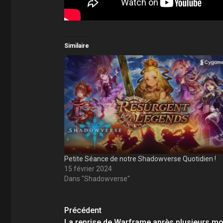
Similaire
Petite Séance de notre Shadowverse Quotidien !
15 février 2024
Dans "Shadowverse"
Navigation
Précédent
La reprise de Warframe après plusieurs mois !