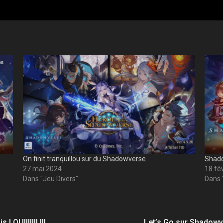
On finit tranquillou sur du Shadowverse
Shadow
27 mai 2024
18 fé
Dans "Jeu Divers"
Dans 
 OUIIIIIII !!!
Let’s Go sur Shadowve