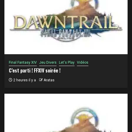
Final Fantasy XIV
Jeu Divers
Let's Play
Vidéos
C’est parti ! FFXIV soirée !
2 heures il y a
Aratas