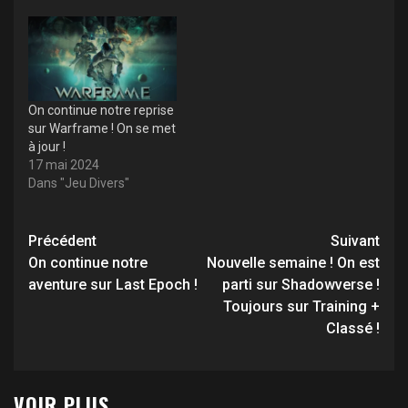
On continue notre reprise
sur Warframe ! On se met
à jour !
17 mai 2024
Dans "Jeu Divers"
Navigation
Précédent
Suivant
d’article
On continue notre
Nouvelle semaine ! On est
aventure sur Last Epoch !
parti sur Shadowverse !
Toujours sur Training +
Classé !
VOIR PLUS...