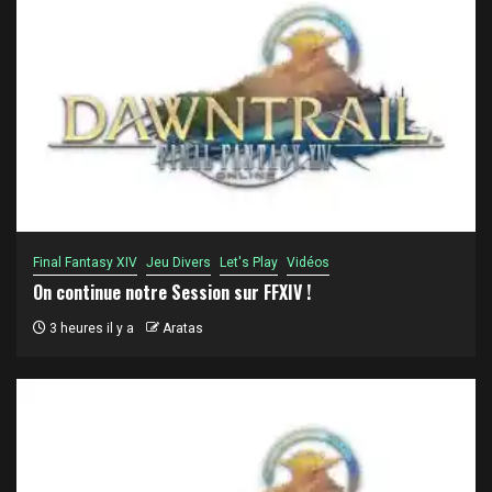
Final Fantasy XIV
Jeu Divers
Let's Play
Vidéos
On continue notre Session sur FFXIV !
3 heures il y a
Aratas