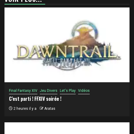
Final Fantasy XIV
Jeu Divers
Let's Play
Vidéos
C’est parti ! FFXIV soirée !
2 heures il y a
Aratas