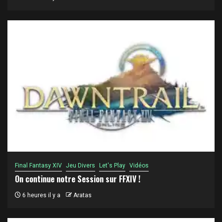
Final Fantasy XIV
Jeu Divers
Let's Play
Vidéos
On continue notre Session sur FFXIV !
6 heures il y a
Aratas