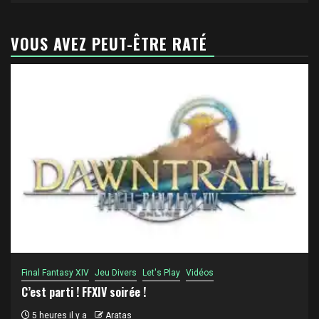
VOUS AVEZ PEUT-ÊTRE RATÉ
Final Fantasy XIV
Jeu Divers
Let's Play
Vidéos
C’est parti ! FFXIV soirée !
5 heures il y a
Aratas