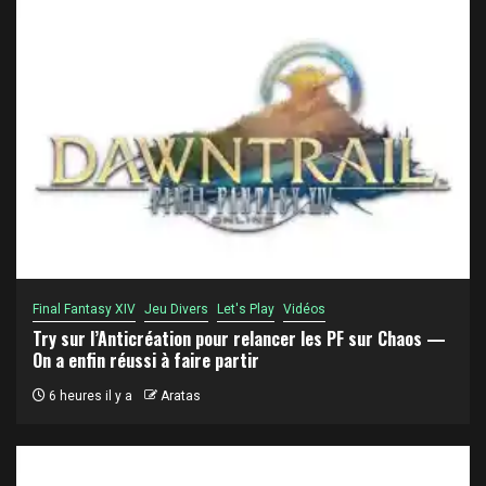
Final Fantasy XIV
Jeu Divers
Let's Play
Vidéos
Try sur l’Anticréation pour relancer les PF sur Chaos —
On a enfin réussi à faire partir
6 heures il y a
Aratas