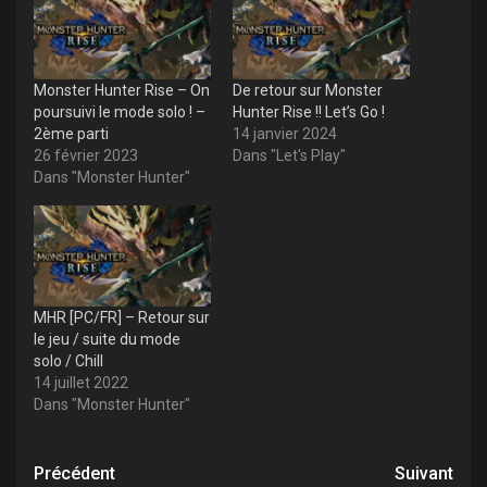
Monster Hunter Rise – On
De retour sur Monster
poursuivi le mode solo ! –
Hunter Rise !! Let’s Go !
2ème parti
14 janvier 2024
26 février 2023
Dans "Let's Play"
Dans "Monster Hunter"
MHR [PC/FR] – Retour sur
le jeu / suite du mode
solo / Chill
14 juillet 2022
Dans "Monster Hunter"
Navigation
Précédent
Suivant