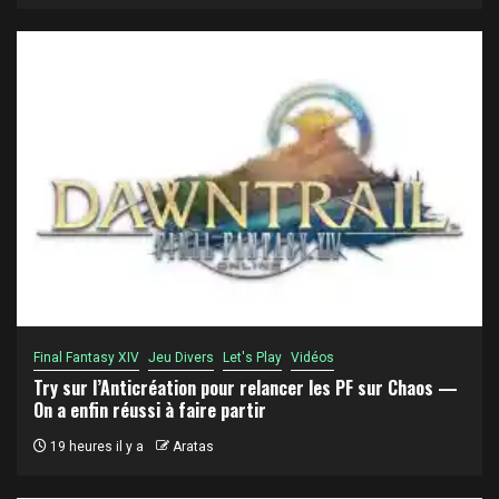
Final Fantasy XIV
Jeu Divers
Let's Play
Vidéos
Try sur l’Anticréation pour relancer les PF sur Chaos —
On a enfin réussi à faire partir
19 heures il y a
Aratas