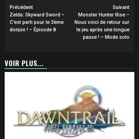
Navigation
Précédent
Suivant
d’article
Zelda: Skyward Sword –
Monster Hunter Rise –
C’est parti pour le 3ème
Nous voici de retour sur
donjon ! – Épisode 8
le jeu après une longue
pause ! – Mode solo
VOIR PLUS...