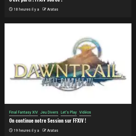
18 heures il y a
Aratas
Final Fantasy XIV
Jeu Divers
Let's Play
Vidéos
On continue notre Session sur FFXIV !
19 heures il y a
Aratas