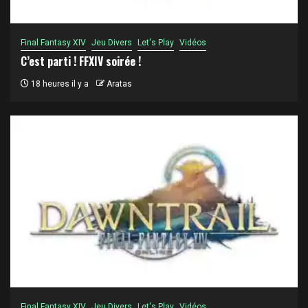
Final Fantasy XIV
Jeu Divers
Let's Play
Vidéos
C’est parti ! FFXIV soirée !
18 heures il y a
Aratas
Final Fantasy XIV
Jeu Divers
Let's Play
Vidéos