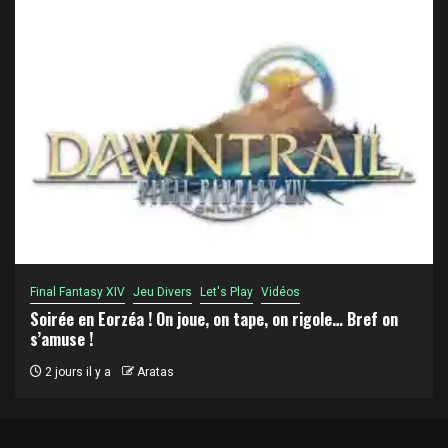
Final Fantasy XIV
Jeu Divers
Let's Play
Vidéos
Soirée en Eorzéa ! On joue, on tape, on rigole… Bref on
s’amuse !
2 jours il y a
Aratas