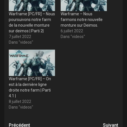
Warframe [PC/FR] – Nous
Warframe – Nous
poursuivons notre farm
farmons notre nouvelle
de la nouvelle monture
monture sur Deimos.
sur deimos | Parti 2|
6 juillet 2022
7 juillet 2022
Dans "videos"
Dans "videos"
Warframe [PC/FR] – On
est à la dernière ligne
droite notre farm | Parti
4.1 |
8 juillet 2022
Dans "videos"
Navigation
Précédent
Suivant