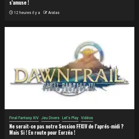
s’amuse !
12 heures il y a
Aratas
Final Fantasy XIV
Jeu Divers
Let's Play
Vidéos
Ne serait-ce pas notre Session FFXIV de l’aprés-midi ?
Mais Si ! En route pour Eorzéa !