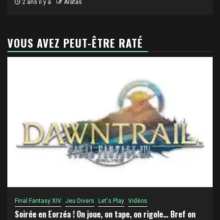
2 ans il y a
Aratas
VOUS AVEZ PEUT-ÊTRE RATÉ
Final Fantasy XIV
Jeu Divers
Let's Play
Vidéos
Soirée en Eorzéa ! On joue, on tape, on rigole… Bref on