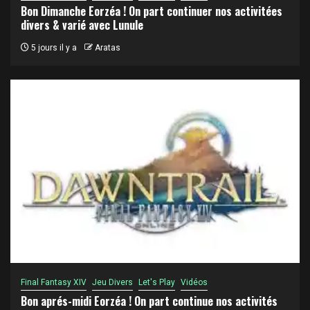
Bon Dimanche Eorzéa ! On part continuer nos activitées
divers & varié avec Lunule
5 jours il y a
Aratas
Final Fantasy XIV
Jeu Divers
Let's Play
Vidéos
Bon aprés-midi Eorzéa ! On part continue nos activités