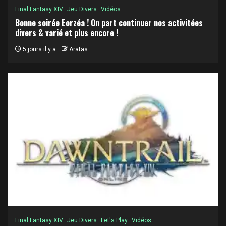
Final Fantasy XIV
Jeu Divers
Vidéos
Bonne soirée Eorzéa ! On part continuer nos activitées
divers & varié et plus encore !
5 jours il y a
Aratas
Final Fantasy XIV
Jeu Divers
Let's Play
Vidéos