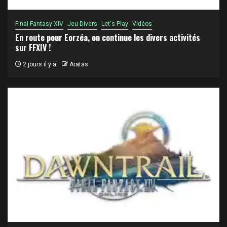
Final Fantasy XIV
Jeu Divers
Let's Play
Vidéos
En route pour Eorzéa, on continue les divers activités
sur FFXIV !
2 jours il y a
Aratas