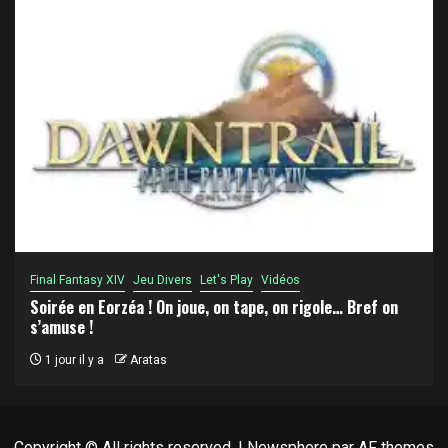
Final Fantasy XIV
Jeu Divers
Let's Play
Vidéos
Soirée en Eorzéa ! On joue, on tape, on rigole… Bref on
s’amuse !
1 jour il y a
Aratas
Copyright © All rights reserved.
|
Newsphere
par AF themes