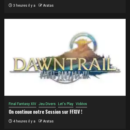
3 heures il y a
Aratas
Final Fantasy XIV
Jeu Divers
Let's Play
Vidéos
On continue notre Session sur FFXIV !
4 heures il y a
Aratas