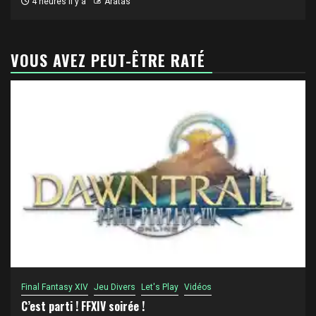
4 heures il y a
Aratas
VOUS AVEZ PEUT-ÊTRE RATÉ
Final Fantasy XIV
Jeu Divers
Let's Play
Vidéos
C’est parti ! FFXIV soirée !