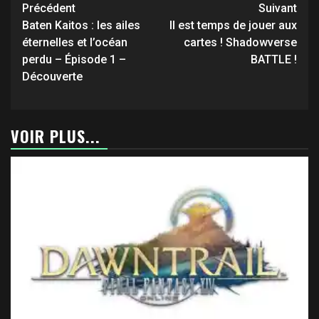
Navigation
Précédent
Suivant
d’article
Baten Kaitos : les ailes
Il est temps de jouer aux
éternelles et l’océan
cartes ! Shadowverse
perdu – Épisode 1 –
BATTLE !
Découverte
VOIR PLUS...