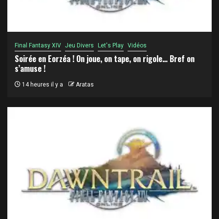
Final Fantasy XIV
Jeu Divers
Let's Play
Vidéos
Soirée en Eorzéa ! On joue, on tape, on rigole… Bref on
s’amuse !
14 heures il y a
Aratas