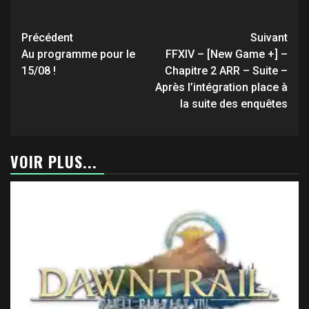
Navigation
Précédent
Suivant
d’article
Au programme pour le
FFXIV – [New Game +] –
15/08 !
Chapitre 2 ARR – Suite –
Après l’intégration place à
la suite des enquêtes
VOIR PLUS...