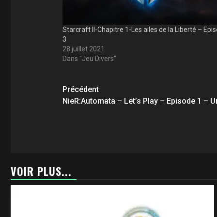
Starcraft II-Chapitre 1-Les ailes de la Liberté – Epi
3
28 juillet 2021
Dans "Jeu Divers"
Navigation
Précédent
d’article
NieR:Automata – Let’s Play – Episode 1 – U
VOIR PLUS...