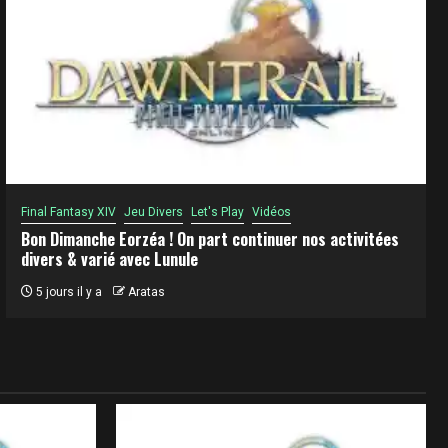
Final Fantasy XIV
Jeu Divers
Let's Play
Vidéos
Bon Dimanche Eorzéa ! On part continuer nos activitées
divers & varié avec Lunule
5 jours il y a
Aratas