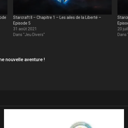
sode
Starcraft II – Chapitre 1 – Les ailes de la Liberté –
Starcr
Episode 5
Episo
31 août 2021
20 jui
Dans "Jeu Divers"
Dans 
ne nouvelle aventure !