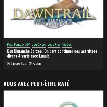
Final Fantasy XIV
Jeu Divers
Let's Play
Vidéos
Bon Dimanche Eorzéa ! On part continuer nos activitées
divers & varié avec Lunule
3 jours il y a
Aratas
VOUS AVEZ PEUT-ÊTRE RATÉ