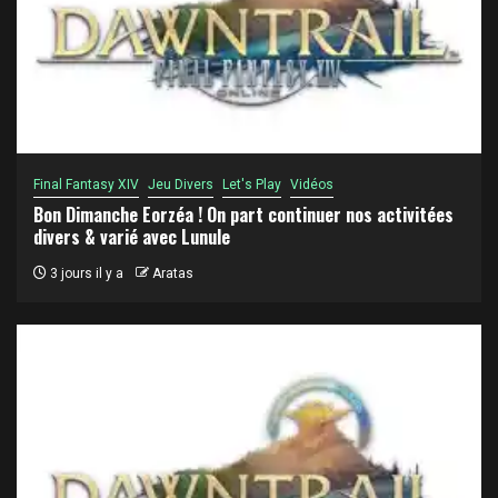
Final Fantasy XIV
Jeu Divers
Let's Play
Vidéos
Bon Dimanche Eorzéa ! On part continuer nos activitées
divers & varié avec Lunule
3 jours il y a
Aratas