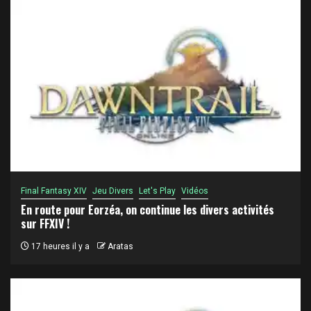
Final Fantasy XIV
Jeu Divers
Let's Play
Vidéos
En route pour Eorzéa, on continue les divers activités
sur FFXIV !
17 heures il y a
Aratas