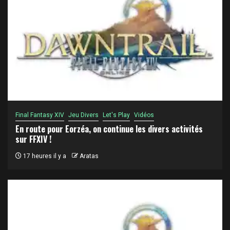
Final Fantasy XIV
Jeu Divers
Let's Play
Vidéos
En route pour Eorzéa, on continue les divers activités
sur FFXIV !
17 heures il y a
Aratas