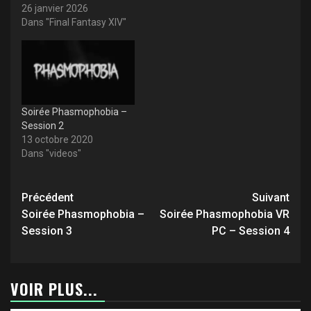
26 janvier 2026
Dans "Final Fantasy XIV"
Soirée Phasmophobia –
Session 2
13 octobre 2020
Dans "videos"
Navigation
Précédent
Suivant
d’article
Soirée Phasmophobia –
Soirée Phasmophobia VR
Session 3
PC – Session 4
VOIR PLUS...