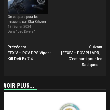
On est parti pour les
missions sur Star Citizen !
18 février 2024
Dans "Jeu Divers"
Navigation
Précédent
Suivant
d’article
FFXIV – POV DPS Viper :
[FFXIV – POV PU VPR] |
Kill Defi Ex 7.4
C’est parti pour les
Sadiques ! |
VOIR PLUS...