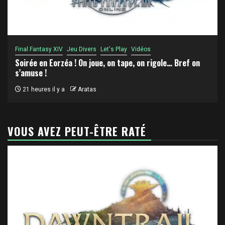
Final Fantasy XIV
Jeu Divers
Let's Play
Vidéos
Soirée en Eorzéa ! On joue, on tape, on rigole… Bref on
s’amuse !
21 heures il y a
Aratas
VOUS AVEZ PEUT-ÊTRE RATÉ