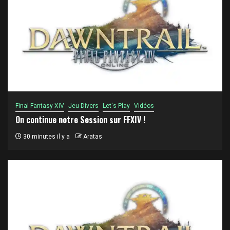
Final Fantasy XIV
Jeu Divers
Let's Play
Vidéos
On continue notre Session sur FFXIV !
30 minutes il y a
Aratas