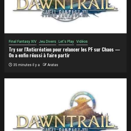
Final Fantasy XIV
Jeu Divers
Let's Play
Vidéos
Try sur l’Anticréation pour relancer les PF sur Chaos —
On a enfin réussi à faire partir
35 minutes il y a
Aratas