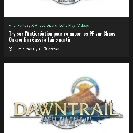
Final Fantasy XIV
Jeu Divers
Let's Play
Vidéos
Try sur l’Anticréation pour relancer les PF sur Chaos —
On a enfin réussi à faire partir
35 minutes il y a
Aratas