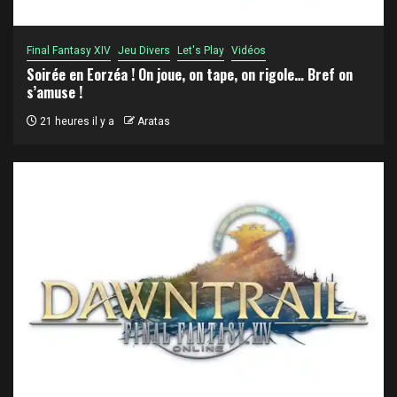
Final Fantasy XIV
Jeu Divers
Let's Play
Vidéos
Soirée en Eorzéa ! On joue, on tape, on rigole… Bref on
s’amuse !
21 heures il y a
Aratas