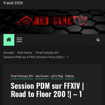
Aller
9 août 2026
au
contenu
Menu
principal
Accueil
Red-Game
Final Fantasy XIV
Session PDM sur FFXIV | Road to Floor 200 !| – 1
Final Fantasy XIV
Jeu Divers
Let's Play
Vidéos
Session PDM sur FFXIV |
Road to Floor 200 !| – 1