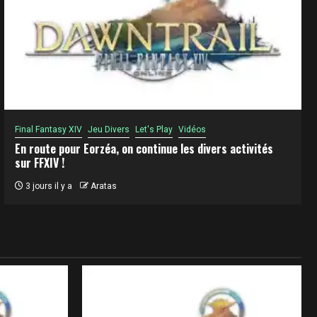
Final Fantasy XIV
Jeu Divers
Let's Play
Vidéos
En route pour Eorzéa, on continue les divers activités
sur FFXIV !
3 jours il y a
Aratas