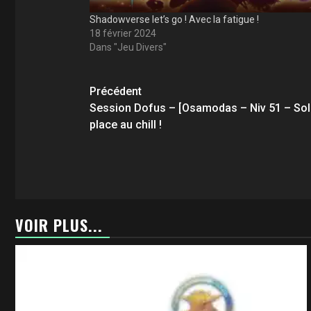
Shadowverse let’s go ! Avec la fatigue !
18 février 2024
Dans "Jeu Divers"
Navigation
Précédent
d’article
Session Dofus – [Osamodas – Niv 51 – Solo
place au chill !
VOIR PLUS...