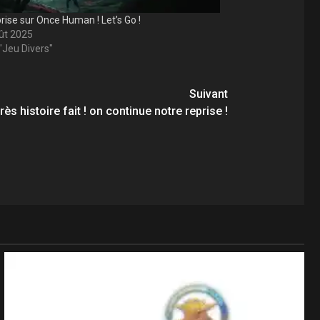
rise sur Once Human ! Let’s Go !
ût 2025
"Jeu Divers"
Suivant
ès histoire fait ! on continue notre reprise !