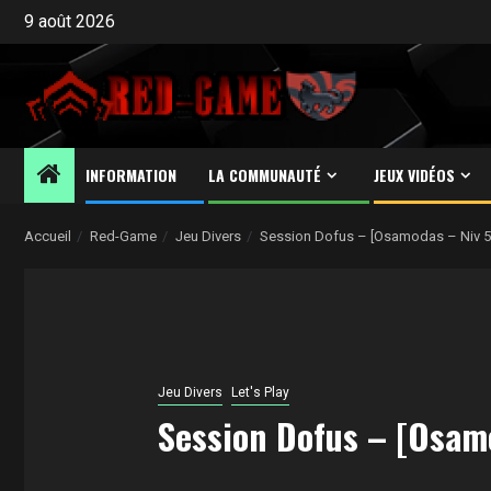
Aller
9 août 2026
au
contenu
INFORMATION
LA COMMUNAUTÉ
JEUX VIDÉOS
Accueil
Red-Game
Jeu Divers
Session Dofus – [Osamodas – Niv 53 
Jeu Divers
Let's Play
Session Dofus – [Osamod