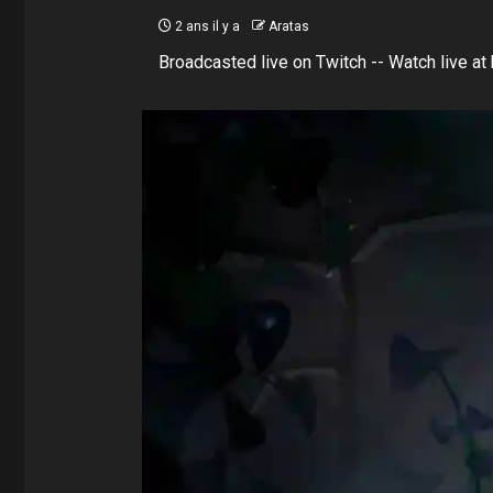
2 ans il y a
Aratas
Broadcasted live on Twitch -- Watch live at