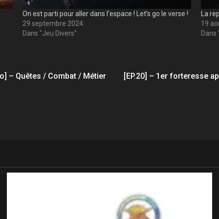
On est parti pour aller dans l’espace ! Let’s go le verse !
La rep
29 septembre 2024
19 ao
Dans "Jeu Divers"
Dans 
] – Quêtes / Combat / Métier
[EP.20] – 1er forteresse apr