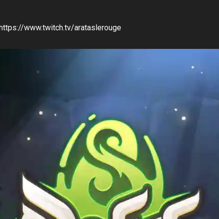
 https://www.twitch.tv/arataslerouge