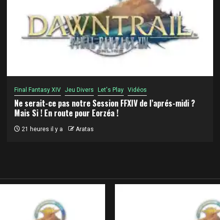
Final Fantasy XIV
Jeu Divers
Let's Play
Vidéos
Ne serait-ce pas notre Session FFXIV de l’aprés-midi ?
Mais Si ! En route pour Eorzéa !
21 heures il y a
Aratas