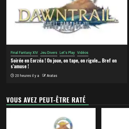
Final Fantasy XIV
Jeu Divers
Let's Play
Vidéos
Soirée en Eorzéa ! On joue, on tape, on rigole… Bref on
s’amuse !
20 heures il y a
Aratas
VOUS AVEZ PEUT-ÊTRE RATÉ