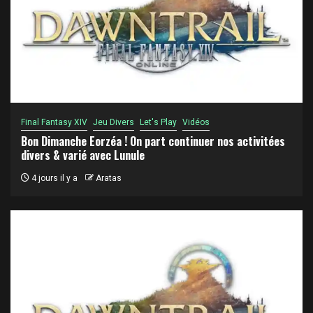
Final Fantasy XIV
Jeu Divers
Let's Play
Vidéos
Bon Dimanche Eorzéa ! On part continuer nos activitées
divers & varié avec Lunule
4 jours il y a
Aratas