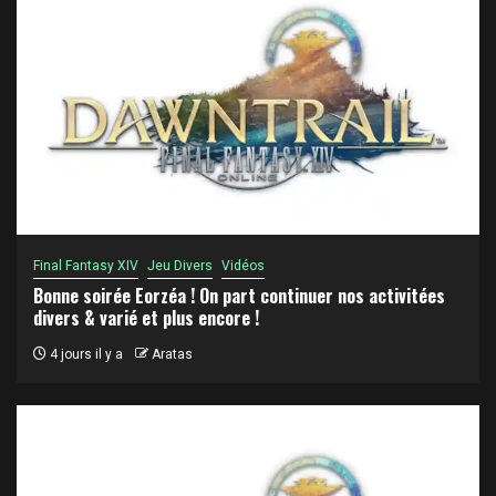
Final Fantasy XIV
Jeu Divers
Vidéos
Bonne soirée Eorzéa ! On part continuer nos activitées
divers & varié et plus encore !
4 jours il y a
Aratas