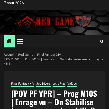
Aller
7 août 2026
au
contenu
Menu
principal
Accueil
Red-Game
Final Fantasy XIV
[POV PF VPR] – Prog M10S | Enrage vu – On Stabilise les meca – maybe
a kill :D
Final Fantasy XIV
Jeu Divers
Let's Play
Vidéos
[POV PF VPR] – Prog M10S
| Enrage vu – On Stabilise