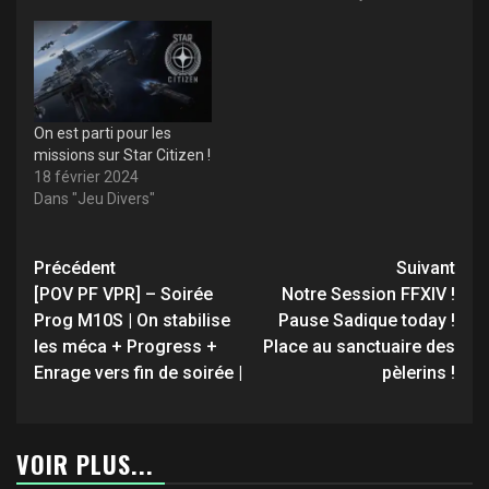
On est parti pour les
missions sur Star Citizen !
18 février 2024
Dans "Jeu Divers"
Navigation
Précédent
Suivant
d’article
[POV PF VPR] – Soirée
Notre Session FFXIV !
Prog M10S | On stabilise
Pause Sadique today !
les méca + Progress +
Place au sanctuaire des
Enrage vers fin de soirée |
pèlerins !
VOIR PLUS...