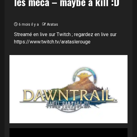
les meca – maybe a kill :D
6 mois il y a
Aratas
Streamé en live sur Twitch ; regardez en live sur
https://www.twitch.tv/arataslerouge