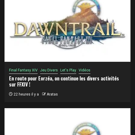
Final Fantasy XIV
Jeu Divers
Let's Play
Vidéos
En route pour Eorzéa, on continue les divers activités
sur FFXIV !
22 heures il y a
Aratas