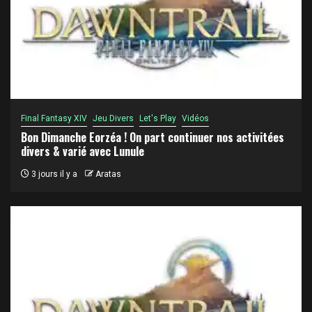
Final Fantasy XIV
Jeu Divers
Let's Play
Vidéos
Bon Dimanche Eorzéa ! On part continuer nos activitées
divers & varié avec Lunule
3 jours il y a
Aratas