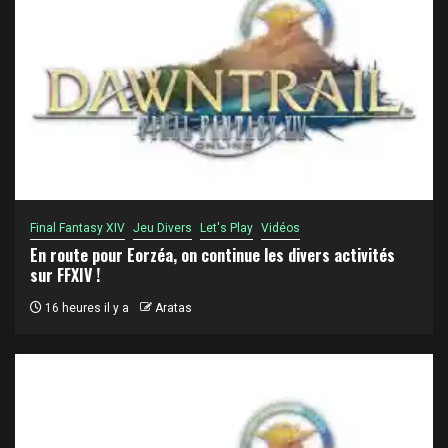
Final Fantasy XIV
Jeu Divers
Let's Play
Vidéos
En route pour Eorzéa, on continue les divers activités
sur FFXIV !
16 heures il y a
Aratas