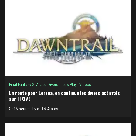
Final Fantasy XIV
Jeu Divers
Let's Play
Vidéos
En route pour Eorzéa, on continue les divers activités
sur FFXIV !
16 heures il y a
Aratas