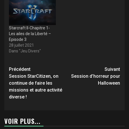
Starcraft II-Chapitre 1-
Les ailes de la Liberté –
Episode 3
28 juillet 2021
Dans "Jeu Divers"
Navigation
Précédent
Suivant
d’article
Session StarCitizen, on
Session d’horreur pour
continue de faire les
Halloween
missions et autre activité
diverse !
VOIR PLUS...