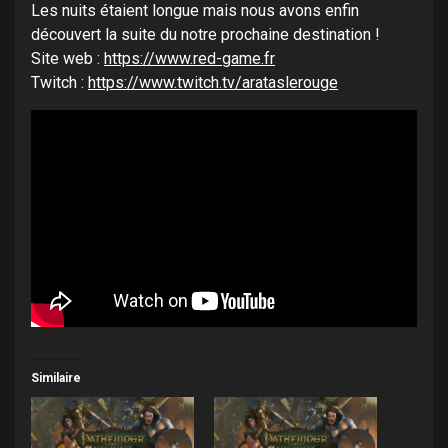
Les nuits étaient longue mais nous avons enfin
découvert la suite du notre prochaine destination !
Site web :
https://www.red-game.fr
Twitch :
https://www.twitch.tv/arataslerouge
Similaire