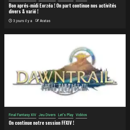
Bon aprés-midi Eorzéa ! On part continue nos activités
divers & varié !
3 jours il y a
Aratas
Final Fantasy XIV
Jeu Divers
Let's Play
Vidéos
On continue notre session FFXIV !