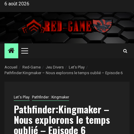
Aller
6 août 2026
au
contenu
Menu
principal
Accueil
Red-Game
Jeu Divers
Let's Play
Pathfinder:Kingmaker – Nous explorons le temps oublié – Episode 6
Let's Play
Pathfinder : Kingmaker
Pathfinder:Kingmaker –
Nous explorons le temps
oublié – Episode 6