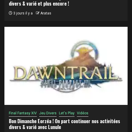
divers & varié et plus encore !
3 jours il y a
Aratas
Final Fantasy XIV
Jeu Divers
Let's Play
Vidéos
Bon Dimanche Eorzéa ! On part continuer nos activitées
divers & varié avec Lunule