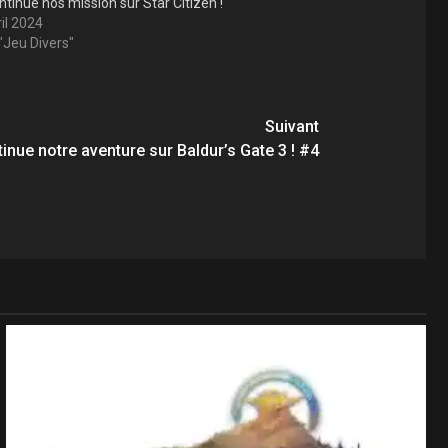
ntinue nos mission sur Star Citizen !
il 2024
"Jeu Divers"
Suivant
inue notre aventure sur Baldur’s Gate 3 ! #4