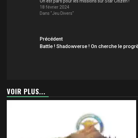
On est parti pour les missions sur Star Citizen !
18 février 2024
Dans "Jeu Divers"
Navigation
Précédent
d’article
Battle ! Shadowverse ! On cherche le progrè
VOIR PLUS...