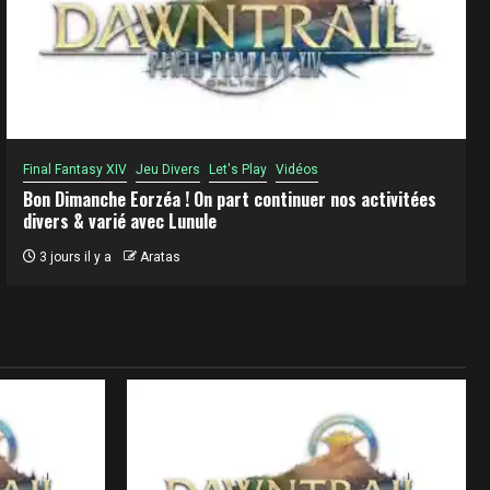
Final Fantasy XIV
Jeu Divers
Let's Play
Vidéos
Bon Dimanche Eorzéa ! On part continuer nos activitées
divers & varié avec Lunule
3 jours il y a
Aratas