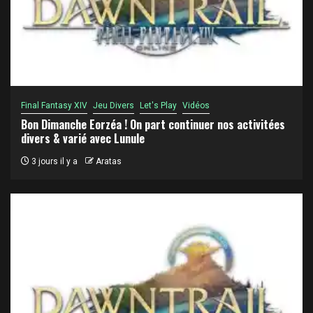
Final Fantasy XIV
Jeu Divers
Let's Play
Vidéos
Bon Dimanche Eorzéa ! On part continuer nos activitées
divers & varié avec Lunule
3 jours il y a
Aratas