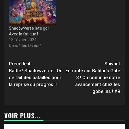
Shadowverse let’s go !
Avec la fatigue !
18 février 2024
Dans "Jeu Divers"
Navigation
Précédent
Suivant
d’article
Battle ! Shadowverse ! On
En route sur Baldur’s Gate
se fait des batailles pour
3 ! On continue notre
la reprise du progrès !!
avancement chez les
gobelins ! #9
VOIR PLUS...