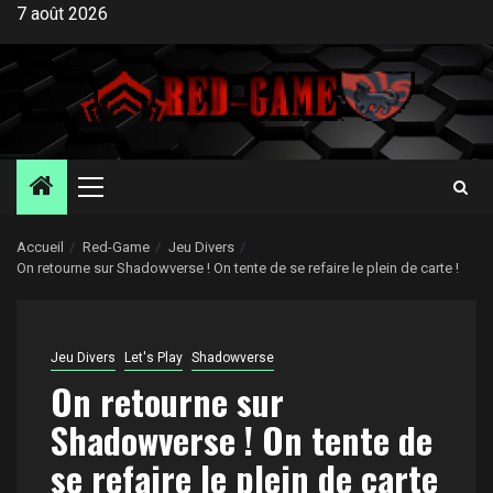
Aller
7 août 2026
au
contenu
Menu
principal
Accueil
Red-Game
Jeu Divers
On retourne sur Shadowverse ! On tente de se refaire le plein de carte !
Jeu Divers
Let's Play
Shadowverse
On retourne sur
Shadowverse ! On tente de
se refaire le plein de carte