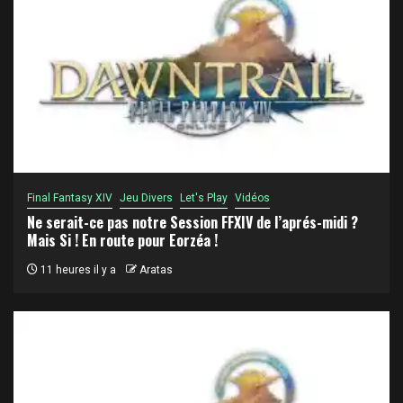
Final Fantasy XIV
Jeu Divers
Let's Play
Vidéos
Ne serait-ce pas notre Session FFXIV de l’aprés-midi ?
Mais Si ! En route pour Eorzéa !
11 heures il y a
Aratas