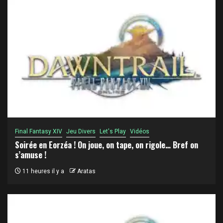
Final Fantasy XIV
Jeu Divers
Let's Play
Vidéos
Soirée en Eorzéa ! On joue, on tape, on rigole… Bref on
s’amuse !
11 heures il y a
Aratas