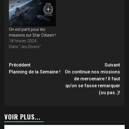
On est parti pour les
missions sur Star Citizen !
18 février 2024
Dans "Jeu Divers"
Navigation
Précédent
Suivant
d’article
Planning de la Semaine !
On continue nos missions
de mercenaire ! Il faut
qu’on se fasse remarquer
(ou pas..)!
VOIR PLUS...