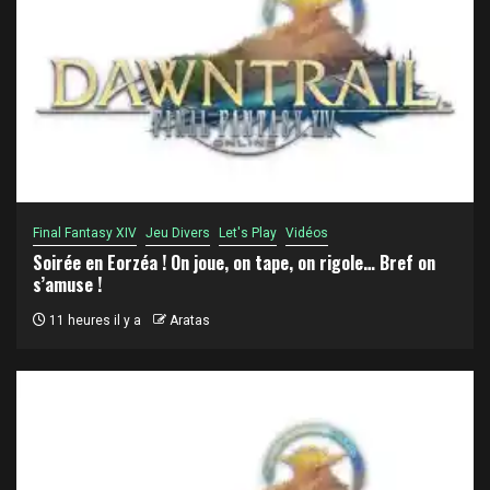
Final Fantasy XIV
Jeu Divers
Let's Play
Vidéos
Soirée en Eorzéa ! On joue, on tape, on rigole… Bref on
s’amuse !
11 heures il y a
Aratas