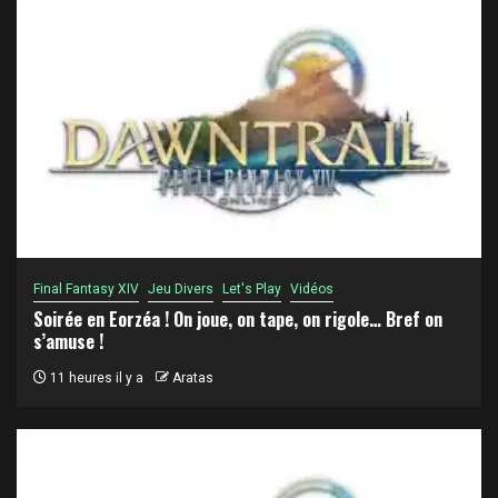
Final Fantasy XIV
Jeu Divers
Let's Play
Vidéos
Soirée en Eorzéa ! On joue, on tape, on rigole… Bref on
s’amuse !
11 heures il y a
Aratas