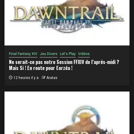
Final Fantasy XIV
Jeu Divers
Let's Play
Vidéos
Ne serait-ce pas notre Session FFXIV de l’aprés-midi ?
Mais Si ! En route pour Eorzéa !
12 heures il y a
Aratas