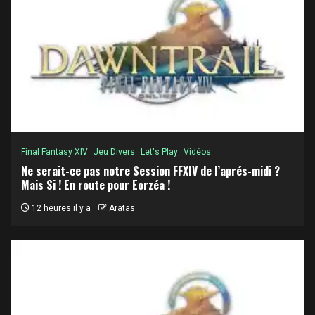
Final Fantasy XIV
Jeu Divers
Let's Play
Vidéos
Ne serait-ce pas notre Session FFXIV de l’aprés-midi ?
Mais Si ! En route pour Eorzéa !
12 heures il y a
Aratas