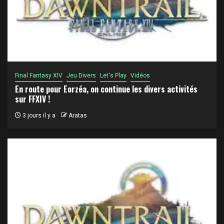
Final Fantasy XIV
Jeu Divers
Let's Play
Vidéos
En route pour Eorzéa, on continue les divers activités
sur FFXIV !
3 jours il y a
Aratas