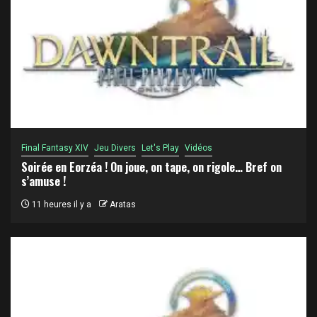
Final Fantasy XIV
Jeu Divers
Let's Play
Vidéos
Soirée en Eorzéa ! On joue, on tape, on rigole… Bref on
s’amuse !
11 heures il y a
Aratas