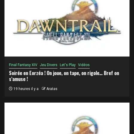
Final Fantasy XIV
Jeu Divers
Let's Play
Vidéos
Soirée en Eorzéa ! On joue, on tape, on rigole… Bref on
s’amuse !
19 heures il y a
Aratas