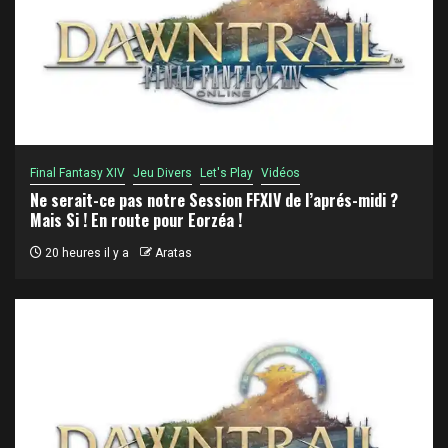
Final Fantasy XIV
Jeu Divers
Let's Play
Vidéos
Ne serait-ce pas notre Session FFXIV de l’aprés-midi ?
Mais Si ! En route pour Eorzéa !
20 heures il y a
Aratas