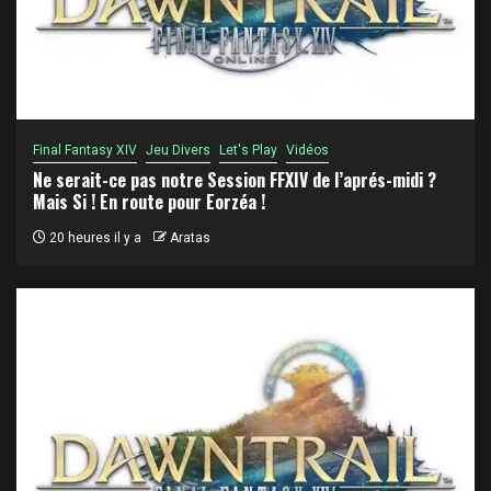
Final Fantasy XIV
Jeu Divers
Let's Play
Vidéos
Ne serait-ce pas notre Session FFXIV de l’aprés-midi ?
Mais Si ! En route pour Eorzéa !
20 heures il y a
Aratas