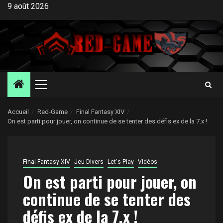
Aller
9 août 2026
au
contenu
Menu
principal
Accueil
Red-Game
Final Fantasy XIV
On est parti pour jouer, on continue de se tenter des défis ex de la 7.x !
Final Fantasy XIV
Jeu Divers
Let's Play
Vidéos
On est parti pour jouer, on
continue de se tenter des
défis ex de la 7.x !