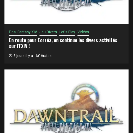
Final Fantasy XIV
Jeu Divers
Let's Play
Vidéos
En route pour Eorzéa, on continue les divers activités
sur FFXIV !
3 jours il y a
Aratas