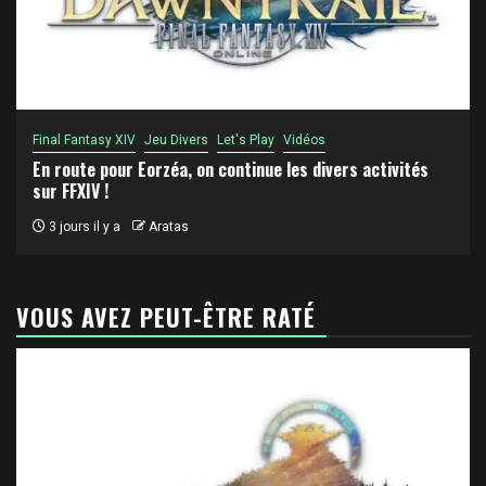
Final Fantasy XIV
Jeu Divers
Let's Play
Vidéos
En route pour Eorzéa, on continue les divers activités
sur FFXIV !
3 jours il y a
Aratas
VOUS AVEZ PEUT-ÊTRE RATÉ