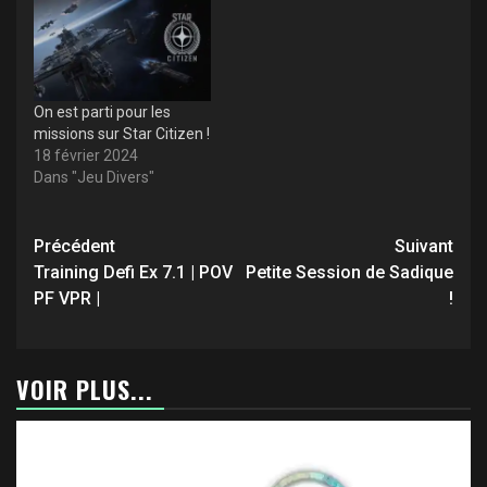
On est parti pour les
missions sur Star Citizen !
18 février 2024
Dans "Jeu Divers"
Navigation
Précédent
Suivant
d’article
Training Defi Ex 7.1 | POV
Petite Session de Sadique
PF VPR |
!
VOIR PLUS...