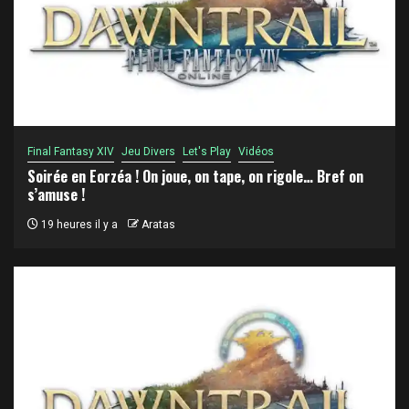
Final Fantasy XIV
Jeu Divers
Let's Play
Vidéos
Soirée en Eorzéa ! On joue, on tape, on rigole… Bref on
s’amuse !
19 heures il y a
Aratas