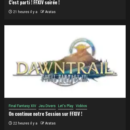
C’est parti ! FFXIV soirée !
21 heures il y a
Aratas
Final Fantasy XIV
Jeu Divers
Let's Play
Vidéos
On continue notre Session sur FFXIV !
22 heures il y a
Aratas