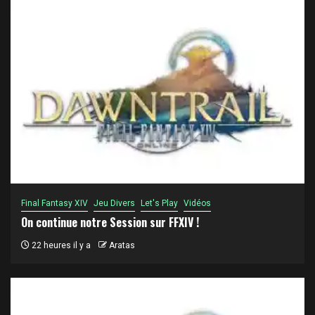
Final Fantasy XIV
Jeu Divers
Let's Play
Vidéos
On continue notre Session sur FFXIV !
22 heures il y a
Aratas