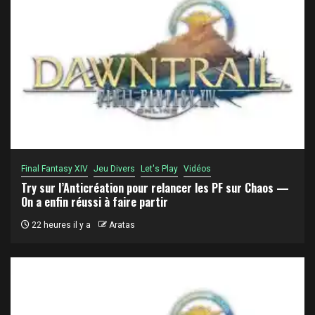
Final Fantasy XIV
Jeu Divers
Let's Play
Vidéos
Try sur l’Anticréation pour relancer les PF sur Chaos —
On a enfin réussi à faire partir
22 heures il y a
Aratas