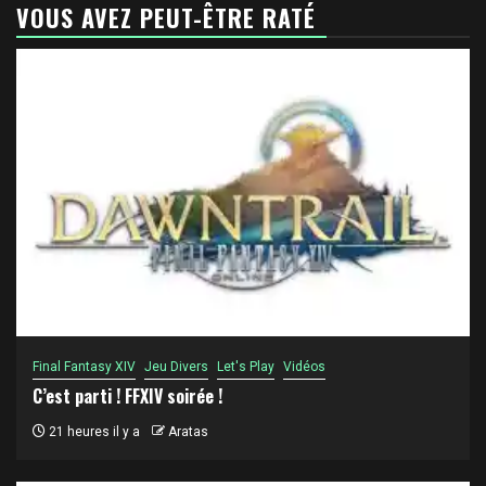
VOUS AVEZ PEUT-ÊTRE RATÉ
Final Fantasy XIV
Jeu Divers
Let's Play
Vidéos
C’est parti ! FFXIV soirée !
21 heures il y a
Aratas