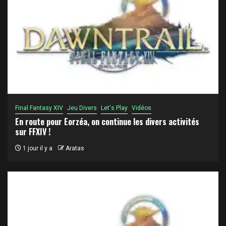
Final Fantasy XIV
Jeu Divers
Let's Play
Vidéos
En route pour Eorzéa, on continue les divers activités
sur FFXIV !
1 jour il y a
Aratas