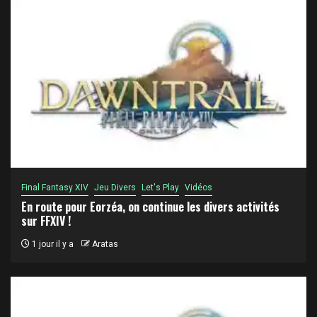
Final Fantasy XIV
Jeu Divers
Let's Play
Vidéos
En route pour Eorzéa, on continue les divers activités
sur FFXIV !
1 jour il y a
Aratas