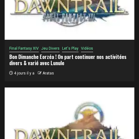
Final Fantasy XIV
Jeu Divers
Let's Play
Vidéos
Bon Dimanche Eorzéa ! On part continuer nos activitées
divers & varié avec Lunule
4 jours il y a
Aratas