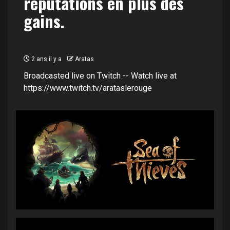
réputations en plus des
gains.
2 ans il y a
Aratas
Broadcasted live on Twitch -- Watch live at
https://www.twitch.tv/arataslerouge