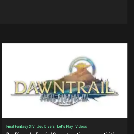
Final Fantasy XIV
Jeu Divers
Let's Play
Vidéos