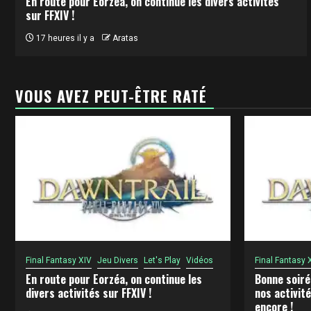
En route pour Eorzéa, on continue les divers activités
sur FFXIV !
17 heures il y a
Aratas
VOUS AVEZ PEUT-ÊTRE RATÉ
Final Fantasy XIV
Jeu Divers
Let's Play
Vidéos
Final Fantasy 
En route pour Eorzéa, on continue les
Bonne soiré
divers activités sur FFXIV !
nos activité
encore !