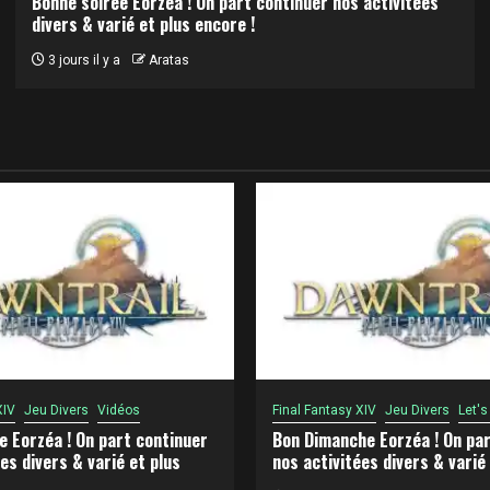
Bonne soirée Eorzéa ! On part continuer nos activitées
divers & varié et plus encore !
3 jours il y a
Aratas
XIV
Jeu Divers
Vidéos
Final Fantasy XIV
Jeu Divers
Let's
e Eorzéa ! On part continuer
Bon Dimanche Eorzéa ! On par
es divers & varié et plus
nos activitées divers & varié