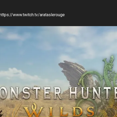
 https://www.twitch.tv/arataslerouge