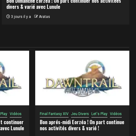
Bon Dimanche Eorzéa ! On part continuer nos activitées
divers & varié avec Lunule
3 jours il y a
Aratas
 Play
Vidéos
Final Fantasy XIV
Jeu Divers
Let's Play
Vidéos
t continuer
Bon aprés-midi Eorzéa ! On part continue
 avec Lunule
nos activités divers & varié !