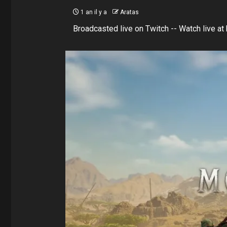
1 an il y a
Aratas
Broadcasted live on Twitch -- Watch live at