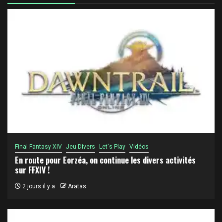
Final Fantasy XIV
Jeu Divers
Let's Play
Vidéos
En route pour Eorzéa, on continue les divers activités
sur FFXIV !
2 jours il y a
Aratas