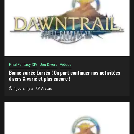
Final Fantasy XIV
Jeu Divers
Vidéos
Bonne soirée Eorzéa ! On part continuer nos activitées
divers & varié et plus encore !
4 jours il y a
Aratas