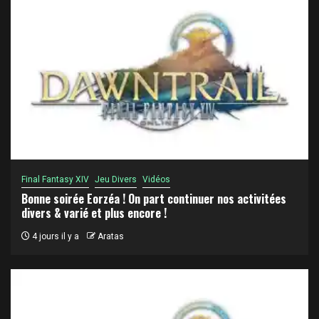
Final Fantasy XIV
Jeu Divers
Vidéos
Bonne soirée Eorzéa ! On part continuer nos activitées
divers & varié et plus encore !
4 jours il y a
Aratas