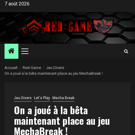
Aller
7 août 2026
au
contenu
Menu
principal
Accueil
Red-Game
Jeu Divers
On a joué à la bêta maintenant place au jeu MechaBreak !
Jeu Divers
Let's Play
Mecha Break
On a joué à la bêta
maintenant place au jeu
MechaBreak !