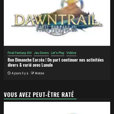
Final Fantasy XIV
Jeu Divers
Let's Play
Vidéos
Bon Dimanche Eorzéa ! On part continuer nos activitées
divers & varié avec Lunule
4 jours il y a
Aratas
VOUS AVEZ PEUT-ÊTRE RATÉ