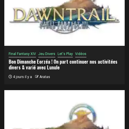
Final Fantasy XIV
Jeu Divers
Let's Play
Vidéos
Bon Dimanche Eorzéa ! On part continuer nos activitées
divers & varié avec Lunule
4 jours il y a
Aratas