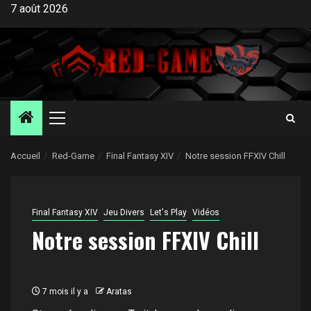
Aller
7 août 2026
au
contenu
Menu
principal
Accueil
Red-Game
Final Fantasy XIV
Notre session FFXIV Chill
Final Fantasy XIV
Jeu Divers
Let's Play
Vidéos
Notre session FFXIV Chill
7 mois il y a
Aratas