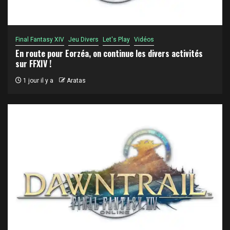
Final Fantasy XIV
Jeu Divers
Let's Play
Vidéos
En route pour Eorzéa, on continue les divers activités
sur FFXIV !
1 jour il y a
Aratas