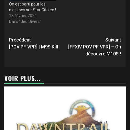
On est parti pour les
missions sur Star Citizen !
18 février 2024
Dans "Jeu Divers"
Navigation
Précédent
Suivant
d’article
[POV PF VPR] | M9S Kill |
[FFXIV POV PF VPR] – On
découvre M10S !
VOIR PLUS...