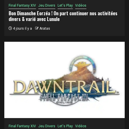
Final Fantasy XIV
Jeu Divers
Let's Play
Vidéos
Bon Dimanche Eorzéa ! On part continuer nos activitées
divers & varié avec Lunule
4 jours il y a
Aratas
Final Fantasy XIV
Jeu Divers
Let's Play
Vidéos