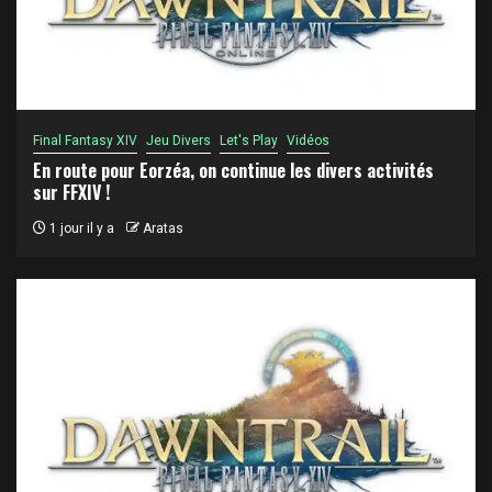
Final Fantasy XIV
Jeu Divers
Let's Play
Vidéos
En route pour Eorzéa, on continue les divers activités
sur FFXIV !
1 jour il y a
Aratas