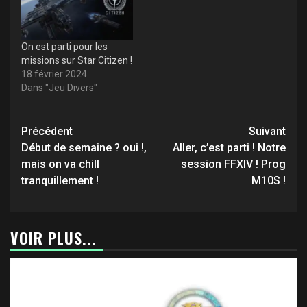
On est parti pour les
missions sur Star Citizen !
18 février 2024
Dans "Jeu Divers"
Navigation
Précédent
Suivant
d’article
Début de semaine ? oui !,
Aller, c’est parti ! Notre
mais on va chill
session FFXIV ! Prog
tranquillement !
M10S !
VOIR PLUS...