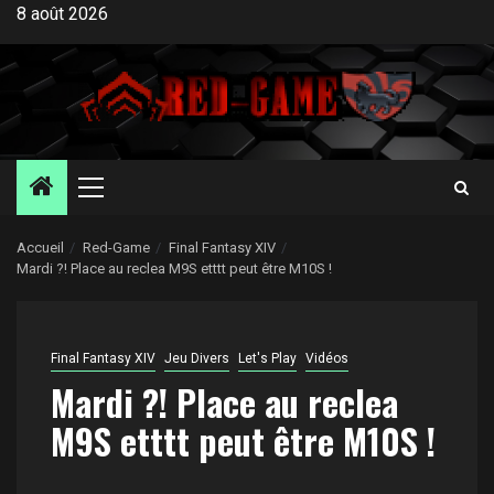
Aller
8 août 2026
au
contenu
Menu
principal
Accueil
Red-Game
Final Fantasy XIV
Mardi ?! Place au reclea M9S etttt peut être M10S !
Final Fantasy XIV
Jeu Divers
Let's Play
Vidéos
Mardi ?! Place au reclea
M9S etttt peut être M10S !