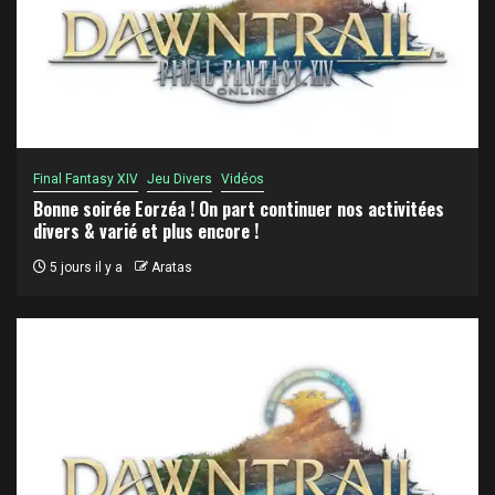
Final Fantasy XIV
Jeu Divers
Vidéos
Bonne soirée Eorzéa ! On part continuer nos activitées
divers & varié et plus encore !
5 jours il y a
Aratas