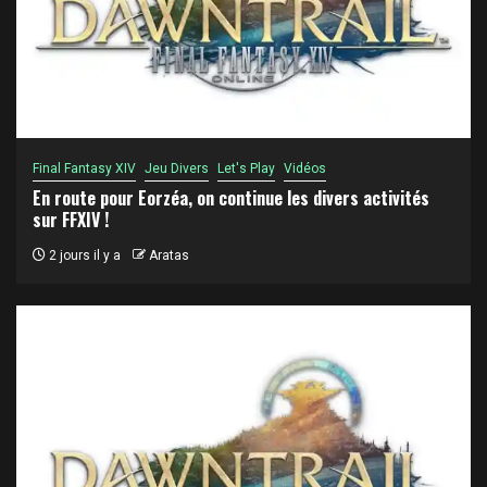
Final Fantasy XIV
Jeu Divers
Let's Play
Vidéos
En route pour Eorzéa, on continue les divers activités
sur FFXIV !
2 jours il y a
Aratas