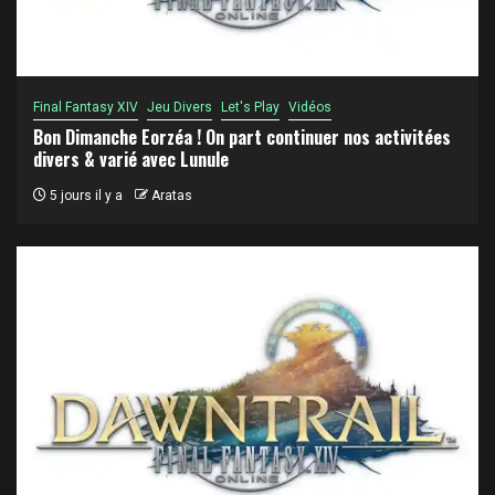
Final Fantasy XIV
Jeu Divers
Let's Play
Vidéos
Bon Dimanche Eorzéa ! On part continuer nos activitées
divers & varié avec Lunule
5 jours il y a
Aratas