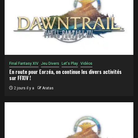
Final Fantasy XIV
Jeu Divers
Let's Play
Vidéos
En route pour Eorzéa, on continue les divers activités
sur FFXIV !
2 jours il y a
Aratas