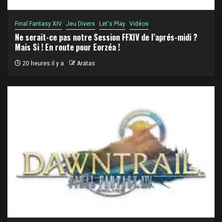
Final Fantasy XIV
Jeu Divers
Let's Play
Vidéos
Ne serait-ce pas notre Session FFXIV de l’aprés-midi ?
Mais Si ! En route pour Eorzéa !
20 heures il y a
Aratas