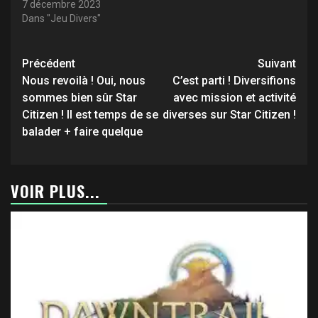
7 décembre 2023
Dans "Jeu Divers"
Navigation
Précédent
Suivant
d’article
Nous revoilà ! Oui, nous
C’est parti ! Diversifions
sommes bien sûr Star
avec mission et activité
Citizen ! Il est temps de se
diverses sur Star Citizen !
balader + faire quelque
VOIR PLUS...