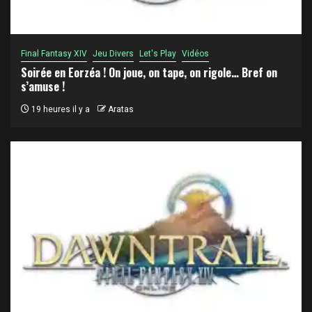
Final Fantasy XIV
Jeu Divers
Let's Play
Vidéos
Soirée en Eorzéa ! On joue, on tape, on rigole… Bref on
s’amuse !
19 heures il y a
Aratas