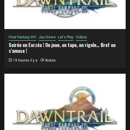
Final Fantasy XIV
Jeu Divers
Let's Play
Vidéos
Soirée en Eorzéa ! On joue, on tape, on rigole… Bref on
s’amuse !
19 heures il y a
Aratas