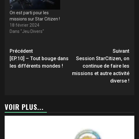
On est parti pour les
missions sur Star Citizen !
18 février 2024
Dans "Jeu Divers"
Navigation
Précédent
Suivant
d’article
[EP.10] – Tout bouge dans
Session StarCitizen, on
les différents mondes !
continue de faire les
missions et autre activité
diverse !
VOIR PLUS...