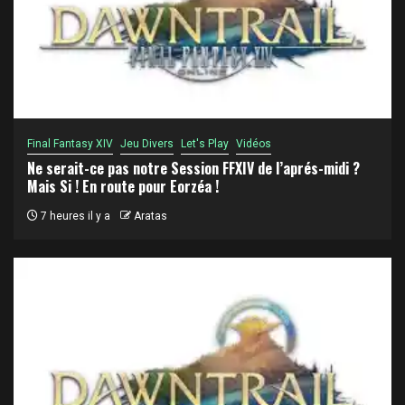
Final Fantasy XIV
Jeu Divers
Let's Play
Vidéos
Ne serait-ce pas notre Session FFXIV de l’aprés-midi ?
Mais Si ! En route pour Eorzéa !
7 heures il y a
Aratas