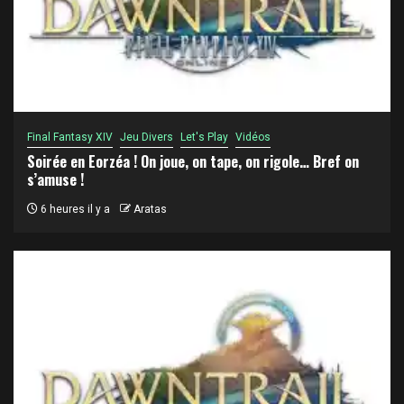
Final Fantasy XIV
Jeu Divers
Let's Play
Vidéos
Soirée en Eorzéa ! On joue, on tape, on rigole… Bref on
s’amuse !
6 heures il y a
Aratas