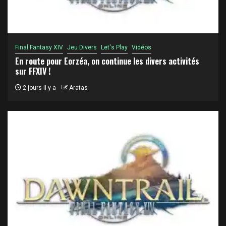
Final Fantasy XIV
Jeu Divers
Let's Play
Vidéos
En route pour Eorzéa, on continue les divers activités
sur FFXIV !
2 jours il y a
Aratas