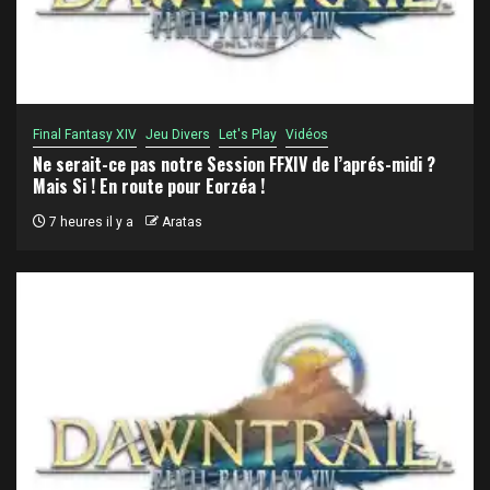
Final Fantasy XIV
Jeu Divers
Let's Play
Vidéos
Ne serait-ce pas notre Session FFXIV de l’aprés-midi ?
Mais Si ! En route pour Eorzéa !
7 heures il y a
Aratas