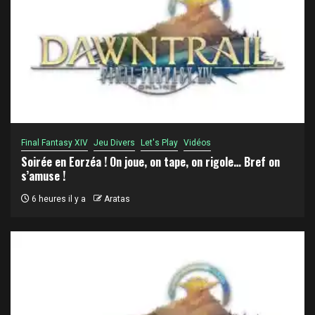
Final Fantasy XIV
Jeu Divers
Let's Play
Vidéos
Soirée en Eorzéa ! On joue, on tape, on rigole… Bref on
s’amuse !
6 heures il y a
Aratas