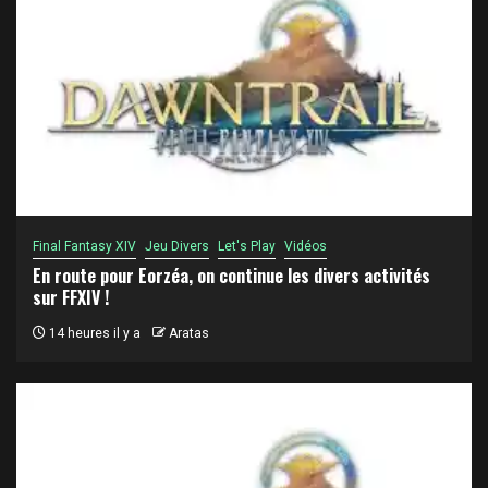
Final Fantasy XIV
Jeu Divers
Let's Play
Vidéos
En route pour Eorzéa, on continue les divers activités
sur FFXIV !
14 heures il y a
Aratas