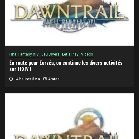
Final Fantasy XIV
Jeu Divers
Let's Play
Vidéos
En route pour Eorzéa, on continue les divers activités
sur FFXIV !
14 heures il y a
Aratas