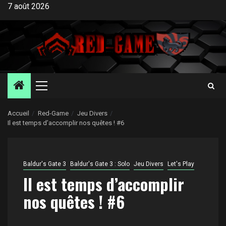
Aller
7 août 2026
au
contenu
Menu
principal
Accueil
Red-Game
Jeu Divers
Il est temps d’accomplir nos quêtes ! #6
Baldur's Gate 3
Baldur's Gate 3 : Solo
Jeu Divers
Let's Play
Il est temps d’accomplir
nos quêtes ! #6