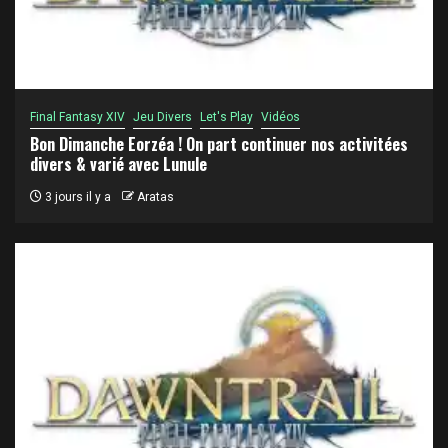
Final Fantasy XIV
Jeu Divers
Let's Play
Vidéos
Bon Dimanche Eorzéa ! On part continuer nos activitées
divers & varié avec Lunule
3 jours il y a
Aratas