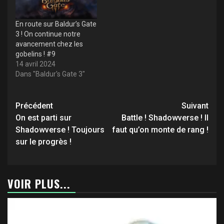
En route sur Baldur’s Gate
3 ! On continue notre
avancement chez les
gobelins ! #9
14 avril 2024
Dans "Baldur's Gate 3"
Navigation
Précédent
Suivant
d’article
On est parti sur
Battle ! Shadowverse ! Il
Shadowverse ! Toujours
faut qu’on monte de rang !
sur le progrès !
VOIR PLUS...