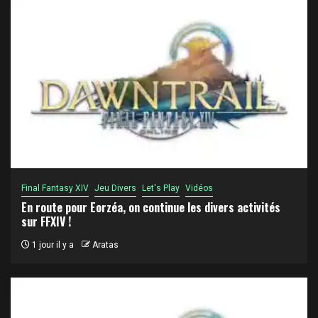
Final Fantasy XIV
Jeu Divers
Let's Play
Vidéos
En route pour Eorzéa, on continue les divers activités
sur FFXIV !
1 jour il y a
Aratas