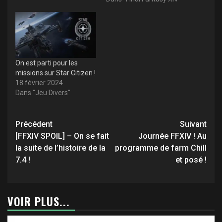
On est parti pour les
missions sur Star Citizen !
18 février 2024
Dans "Jeu Divers"
Navigation
Précédent
Suivant
d’article
[FFXIV SPOIL] – On se fait
Journée FFXIV ! Au
la suite de l’histoire de la
programme de farm Chill
7.4 !
et posé !
VOIR PLUS...