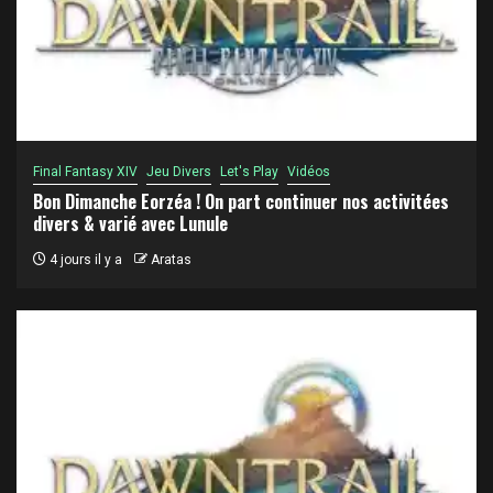
Final Fantasy XIV
Jeu Divers
Let's Play
Vidéos
Bon Dimanche Eorzéa ! On part continuer nos activitées
divers & varié avec Lunule
4 jours il y a
Aratas