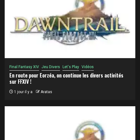
Final Fantasy XIV
Jeu Divers
Let's Play
Vidéos
En route pour Eorzéa, on continue les divers activités
sur FFXIV !
1 jour il y a
Aratas