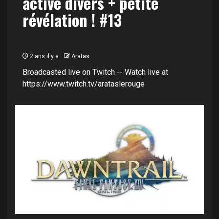
activé divers + petite
révélation ! #13
2 ans il y a
Aratas
Broadcasted live on Twitch -- Watch live at
https://www.twitch.tv/arataslerouge