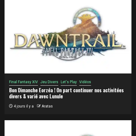
Final Fantasy XIV
Jeu Divers
Let's Play
Vidéos
Bon Dimanche Eorzéa ! On part continuer nos activitées
divers & varié avec Lunule
4 jours il y a
Aratas