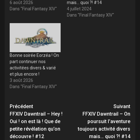
6 août 2026
mais… quoi ?! #14
Dans "Final Fantasy XIV"
4 juillet 2024
Dans "Final Fantasy XIV"
Bonne soirée Eorzéa ! On
part continuer nos
activitées divers & varié
et plus encore !
3 août 2026
Dans "Final Fantasy XIV"
Navigation
Précédent
Suivant
d’article
FFXIV Dawntrail – Hey !
FFXIV Dawntrail – On
Oui ! on est là ! Que de
poursuit l’aventure
petite révélation qu’on
toujours activité divers
découvre ! #12
mais… quoi ?! #14