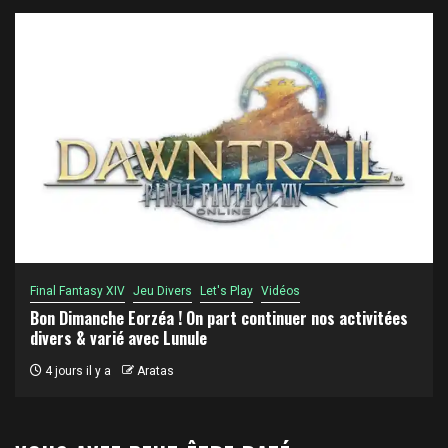
Final Fantasy XIV
Jeu Divers
Let's Play
Vidéos
Bon Dimanche Eorzéa ! On part continuer nos activitées
divers & varié avec Lunule
4 jours il y a
Aratas