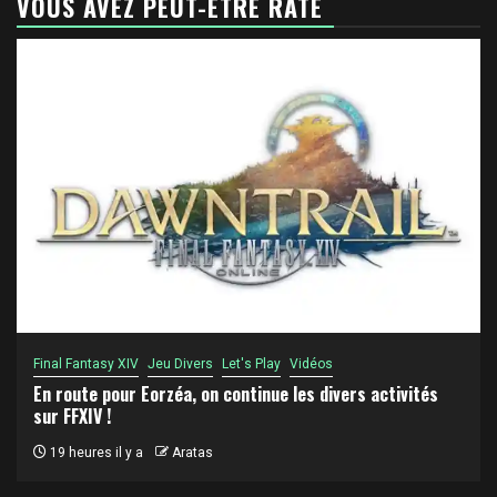
VOUS AVEZ PEUT-ÊTRE RATÉ
Final Fantasy XIV
Jeu Divers
Let's Play
Vidéos
En route pour Eorzéa, on continue les divers activités
sur FFXIV !
19 heures il y a
Aratas