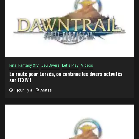
Final Fantasy XIV
Jeu Divers
Let's Play
Vidéos
En route pour Eorzéa, on continue les divers activités
sur FFXIV !
1 jour il y a
Aratas