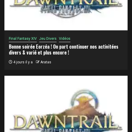
Final Fantasy XIV
Jeu Divers
Vidéos
Bonne soirée Eorzéa ! On part continuer nos activitées
divers & varié et plus encore !
4 jours il y a
Aratas