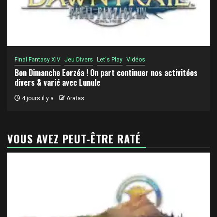
Final Fantasy XIV
Jeu Divers
Let's Play
Vidéos
Bon Dimanche Eorzéa ! On part continuer nos activitées
divers & varié avec Lunule
4 jours il y a
Aratas
VOUS AVEZ PEUT-ÊTRE RATÉ