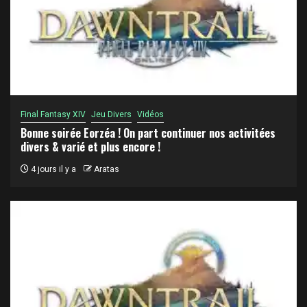
Final Fantasy XIV
Jeu Divers
Vidéos
Bonne soirée Eorzéa ! On part continuer nos activitées
divers & varié et plus encore !
4 jours il y a
Aratas