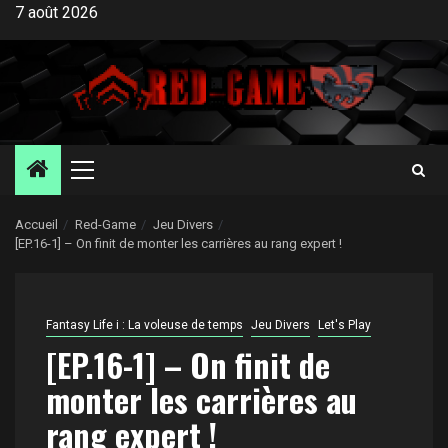
Aller
7 août 2026
au
contenu
Menu
principal
Accueil
Red-Game
Jeu Divers
[EP.16-1] – On finit de monter les carrières au rang expert !
Fantasy Life i : La voleuse de temps
Jeu Divers
Let's Play
[EP.16-1] – On finit de
monter les carrières au
rang expert !