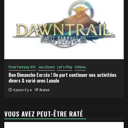
Final Fantasy XIV
Jeu Divers
Let's Play
Vidéos
Bon Dimanche Eorzéa ! On part continuer nos activitées
divers & varié avec Lunule
4 jours il y a
Aratas
VOUS AVEZ PEUT-ÊTRE RATÉ