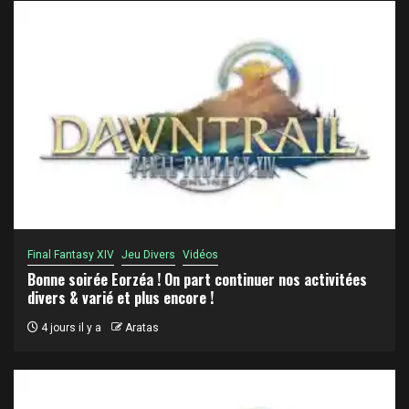
Final Fantasy XIV
Jeu Divers
Vidéos
Bonne soirée Eorzéa ! On part continuer nos activitées
divers & varié et plus encore !
4 jours il y a
Aratas