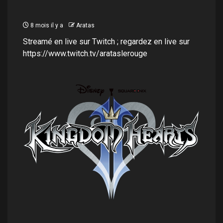
8 mois il y a
Aratas
Streamé en live sur Twitch ; regardez en live sur
https://www.twitch.tv/arataslerouge