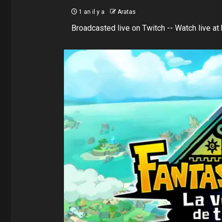
1 an il y a
Aratas
Broadcasted live on Twitch -- Watch live at