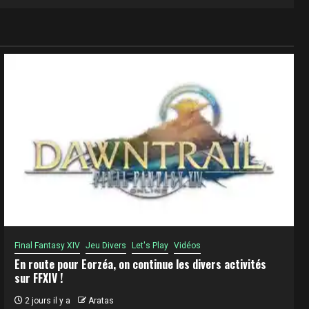
Final Fantasy XIV
Jeu Divers
Let's Play
Vidéos
En route pour Eorzéa, on continue les divers activités
sur FFXIV !
2 jours il y a
Aratas