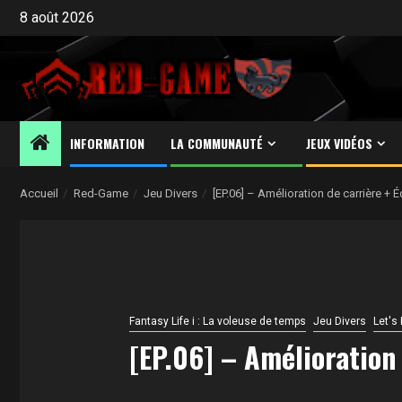
Aller
8 août 2026
au
contenu
INFORMATION
LA COMMUNAUTÉ
JEUX VIDÉOS
Accueil
Red-Game
Jeu Divers
[EP.06] – Amélioration de carrière + 
Fantasy Life i : La voleuse de temps
Jeu Divers
Let's 
[EP.06] – Amélioration