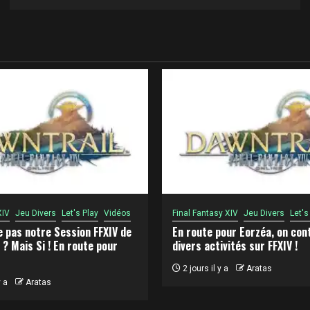
XIV
Jeu Divers
Let's Play
Vidéos
Final Fantasy XIV
Jeu Divers
Let's
e pas notre Session FFXIV de
En route pour Eorzéa, on con
 ? Mais Si ! En route pour
divers activités sur FFXIV !
2 jours il y a
Aratas
y a
Aratas