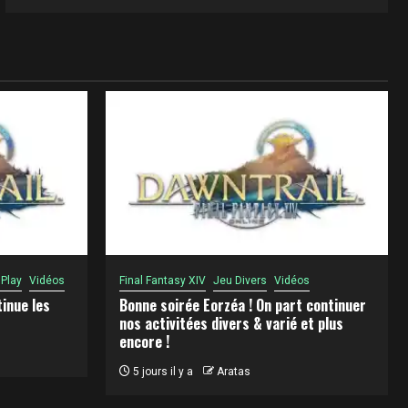
 Play
Vidéos
Final Fantasy XIV
Jeu Divers
Vidéos
tinue les
Bonne soirée Eorzéa ! On part continuer
nos activitées divers & varié et plus
encore !
5 jours il y a
Aratas