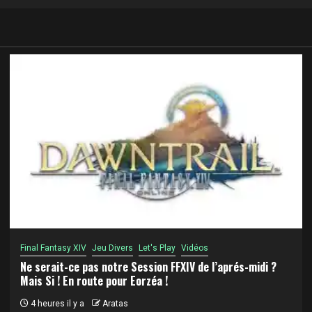
Final Fantasy XIV
Jeu Divers
Let's Play
Vidéos
Ne serait-ce pas notre Session FFXIV de l’aprés-midi ?
Mais Si ! En route pour Eorzéa !
4 heures il y a
Aratas