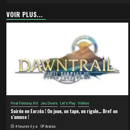
VOIR PLUS...
Final Fantasy XIV
Jeu Divers
Let's Play
Vidéos
Soirée en Eorzéa ! On joue, on tape, on rigole… Bref on
s’amuse !
4 heures il y a
Aratas