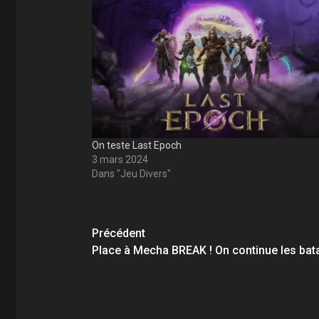
On teste Last Epoch
3 mars 2024
Dans "Jeu Divers"
Navigation
Précédent
d’article
Place à Mecha BREAK ! On continue les batail