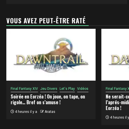
VOUS AVEZ PEUT-ÊTRE RATÉ
Final Fantasy XIV
Jeu Divers
Let's Play
Vidéos
Final Fantasy 
Soirée en Eorzéa ! On joue, on tape, on
Ne serait-c
rigole… Bref on s’amuse !
l’aprés-midi
Eorzéa !
4 heures il y a
Aratas
4 heures il 